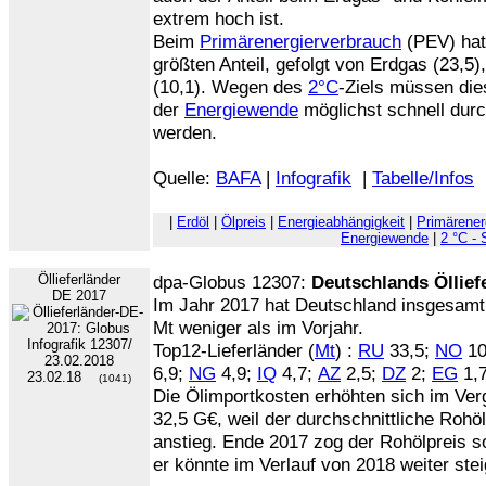
extrem hoch ist.
Beim
Primärenergierverbrauch
(PEV) hat
größten Anteil, gefolgt von Erdgas (23,5)
(10,1). Wegen des
2°C
-Ziels müssen di
der
Energiewende
möglichst schnell dur
werden.
Quelle:
BAFA
|
Infografik
|
Tabelle/Infos
|
Erdöl
|
Ölpreis
|
Energieabhängigkeit
|
Primärener
Energiewende
|
2 °C - 
Öllieferländer
dpa-Globus 12307:
Deutschlands Öllief
DE 2017
Im Jahr 2017 hat Deutschland insgesam
Mt weniger als im Vorjahr.
Top12-Lieferländer (
Mt
) :
RU
33,5;
NO
10
6,9;
NG
4,9;
IQ
4,7;
AZ
2,5;
DZ
2;
EG
1,
23.02.18
(1041)
Die Ölimportkosten erhöhten sich im Ver
32,5 G€, weil der durchschnittliche Rohö
anstieg. Ende 2017 zog der Rohölpreis s
er könnte im Verlauf von 2018 weiter ste