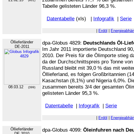
(461)
Tabelle gelisteten Länder 96,3 %.
Datentabelle
(xls) |
Infografik
|
Serie
|
Erdöl
|
Energieabhän
Öllieferländer
dpa-Globus 4829:
Deutschlands Öl-Lief
DE-2011
Im Jahr 2011 importierte Deutschland 90
2010. Der Preis für die Ölimporte stieg
da der Durchschnittspreis pro Tonne von 
Russland bleibt mit 39,0 % das mit weit
Öllieferland, es folgen Großbritannien (
Kasachstan (8,1%) und Nigeria 6,0%. Die
zusammen bereits 3/4 der gesamten Ölimpo
08.03.12
(399)
gelisteten Länder 95,3 %.
Datentabelle
|
Infografik
|
Serie
|
Erdöl
|
Energieabhän
Öllieferländer
dpa-Globus 4099:
Öleinfuhren nach Deu
DE 2010