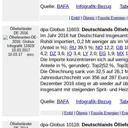
Quelle:
BAFA
Infografik-Bezug
Tabe
|
Erdöl
|
Ölpreis
|
Fossile Energien
Öllieferländer
dpa-Globus 11603:
Deutschlands Öllief
DE 2016
Im Jahr 2016 hat Deutschland insgesamt 
Rohöl importiert, 0,2 Mt weniger als im V
(Anteil in %):
RU
39,5 %;
NO
12,2;
GB
1
4,2;
DZ
3,6;
IQ
3,4;
LY
2,0;
EG
1,9;
MX
1
10.03.17
(885)
Die Importe konzentrieren sich auf wenig
Anteile in %, gerundet): Top2|52 %, Top3
Die Ölrechnung sank von 32,5 auf 26,1 Mr
Jahresdurchschnitt von 356 auf 287 Euro p
Dezember 2016 stieg er ab wieder auf üb
insgesamt mit steigenden Sprit- und Heiz
Quelle:
BAFA
Infografik-Bezug
Tabe
|
Erdöl
|
Ölpreis
|
Fossile Energien
|
Ene
Öllieferländer
dpa-Globus 10116:
Deutschlands Öllief