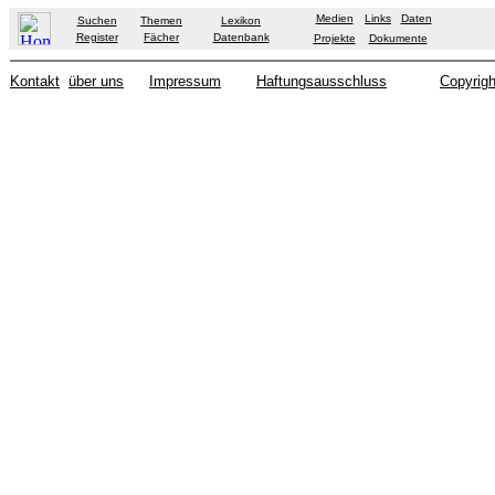
Medien
Links
Daten
Suchen
Themen
Lexikon
Register
Fächer
Datenbank
Projekte
Dokumente
Kontakt
über uns
Impressum
Haftungsausschluss
Copyrigh