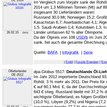
DE 2014
Im Vergleich zum Vorjahr sank der Rohöl
2014 um 1,3 Millionen Tonnen (Mt) auf 89
insgesamt 30 Lieferländern waren:
Russland 30,0 Mt; Norwegen 15,2; Großbri
Kasachstan 6,7; Aserbaidschan 4,1; Alger
1,5. Saudi-Arabien 1,4; Kolumbien 1,3; Ir
Länder umfassen 62 % aller Ölimporte.
26.02.15
(563)
Da der Ölpreis von 108
USD/b
im Juni 2
sank, fiel auch die gesamte Ölrechnung u
Quelle:
BAFA
|
Infografik
|
Serie
|
Erdöl
|
Fossile Energien
|
Ene
Öllieferländer
dpa-Globus 5517:
Deutschlands Öl-Lief
DE-2012
Im Jahr 2012 importierte Deutschland 93,
Rohöl, 3 % mehr als 2011. Der Preis für 
€ auf 60,1 Mrd. €, da der Durchschnittsp
643 € stieg. Russland bleibt mit 37,2 % 
wichtigste Öllieferland, es folgen Großb
(10,0 %), Libyen (9,2%) und Nigeria (7,2
zusammen bereits 77,7 % der gesamten Öl
21.02.13