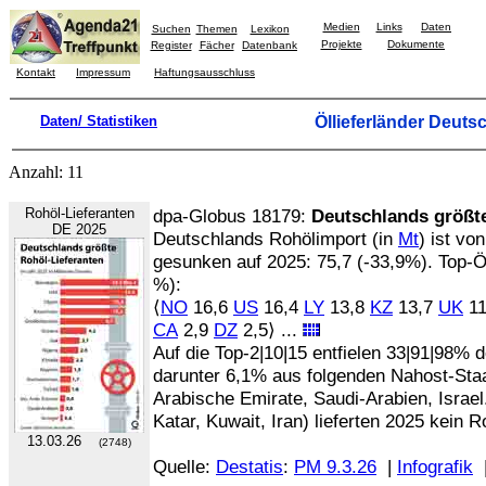
Medien
Links
Daten
Suchen
Themen
Lexikon
Projekte
Dokumente
Register
Fächer
Datenbank
Kontakt
Impressum
Haftungsausschluss
Daten/ Statistiken
Öllieferländer Deuts
Anzahl: 11
Rohöl-Lieferanten
dpa-Globus 18179:
Deutschlands größte
DE 2025
Deutschlands Rohölimport (in
Mt
) ist vo
gesunken auf 2025: 75,7 (-33,9%). Top-Öll
%):
⟨
NO
16,6
US
16,4
LY
13,8
KZ
13,7
UK
11
CA
2,9
DZ
2,5⟩ ...
Auf die Top-2|10|15 entfielen 33|91|98%
darunter 6,1% aus folgenden Nahost-Staat
Arabische Emirate, Saudi-Arabien, Israe
Katar, Kuwait, Iran) lieferten 2025 kein 
13.03.26
(2748)
Quelle:
Destatis
:
PM 9.3.26
|
Infografik