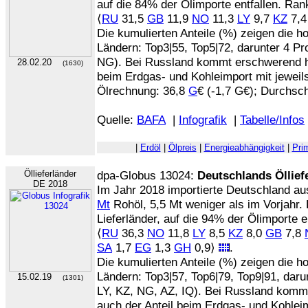
auf die 84% der Ölimporte entfallen. Rank
⟨
RU
31,5
GB
11,9
NO
11,3
LY
9,7
KZ
7,
Die kumulierten Anteile (%) zeigen die 
Ländern: Top3|55, Top5|72, darunter 4 P
NG). Bei Russland kommt erschwerend hi
28.02.20
(1630)
beim Erdgas- und Kohleimport mit jeweils
Ölrechnung: 36,8
G
€ (-1,7 G€); Durchschn
Quelle:
BAFA
|
Infografik
|
Tabelle/Infos
|
Erdöl
|
Ölpreis
|
Energieabhängigkeit
|
Pri
Öllieferländer
dpa-Globus 13024:
Deutschlands Öllief
DE 2018
Im Jahr 2018 importierte Deutschland a
Mt
Rohöl, 5,5 Mt weniger als im Vorjahr. D
Lieferländer, auf die 94% der Ölimporte en
⟨
RU
36,3
NO
11,8
LY
8,5
KZ
8,0
GB
7,8
SA
1,7
EG
1,3
GH
0,9⟩
.
Die kumulierten Anteile (%) zeigen die 
Ländern: Top3|57, Top6|79, Top9|91, dar
15.02.19
(1301)
LY, KZ, NG, AZ, IQ). Bei Russland komm
auch der Anteil beim Erdgas- und Kohlei