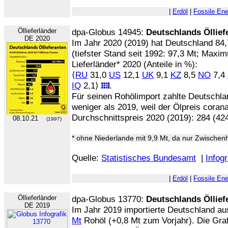
|
Erdöl
|
Fossile Ene
Öllieferländer
dpa-Globus 14945:
Deutschlands Öllief
DE 2020
Im Jahr 2020 (2019) hat Deutschland 84,
(tiefster Stand seit 1992: 97,3 Mt; Maxi
Lieferländer* 2020 (Anteile in %):
⟨
RU
31,0
US
12,1
UK
9,1
KZ
8,5
NO
7,4
IQ
2,1⟩
.
Für seinen Rohölimport zahlte Deutschl
weniger als 2019, weil der Ölpreis coran
Durchschnittspreis 2020 (2019): 284 (424
08.10.21
(1997)
* ohne Niederlande mit 9,9 Mt, da nur Zwische
Quelle:
Statistisches Bundesamt
|
Infogr
|
Erdöl
|
Fossile Ene
Öllieferländer
dpa-Globus 13770:
Deutschlands Öllief
DE 2019
Im Jahr 2019 importierte Deutschland a
Mt
Rohöl (+0,8 Mt zum Vorjahr). Die Grafik