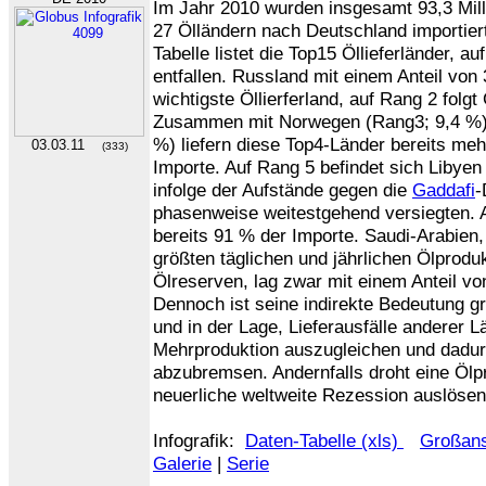
Im Jahr 2010 wurden insgesamt 93,3 Mil
27 Ölländern nach Deutschland importiert
Tabelle listet die Top15 Öllieferländer, a
entfallen. Russland mit einem Anteil von
wichtigste Öllierferland, auf Rang 2 folg
Zusammen mit Norwegen (Rang3; 9,4 %) 
%) liefern diese Top4-Länder bereits mehr
03.03.11
(333)
Importe. Auf Rang 5 befindet sich Libyen
infolge der Aufstände gegen die
Gaddafi
-
phasenweise weitestgehend versiegten. A
bereits 91 % der Importe. Saudi-Arabien,
größten täglichen und jährlichen Ölprodu
Ölreserven, lag zwar mit einem Anteil vo
Dennoch ist seine indirekte Bedeutung gr
und in der Lage, Lieferausfälle anderer L
Mehrproduktion auszugleichen und dadur
abzubremsen. Andernfalls droht eine Ölpr
neuerliche weltweite Rezession auslösen
Infografik:
Daten-Tabelle (xls)
Großans
Galerie
|
Serie