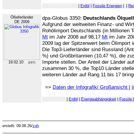
|
Erdöl
|
Fossile Energien
|
|
Res
Öllieferländer
dpa-Globus 3350:
Deutschlands Ölquell
DE 2009
Aufgrund der weltweiten Finanz- und Wir
Rohölimport Deutschlands (in Millionen 
Mt
im Jahr 2008 auf 98,17
Mt
im Jahr 200
2009 lag der Spitzenwert beim Ölimport 
Die Top3-Lieferländer sind Russland (Ant
%) und Großbritannien (10,47 %), die z
Importe stellen. Der Anteil der Länder au
19.02.10
(197)
zusammen 30 %, die Top10 Länder stelle
weiteren Länder auf Rang 11 bis 17 brin
=>
Daten der Infografik/ Großansicht
|
I
|
Erdöl
|
Energieabhängigkeit
|
Fossile 
erstellt: 09.08.26/
zgh