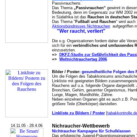
Passivrauchens.
Das Thema
„Passivrauchen“
gewinnt in diese
Bedeutung, denn im Gegensatz zur WM 2002 i
in Südafrika ist das
Rauchen in deutschen Sta
Das Thema "
Fußball und Rauchen
" wird auch
Aktionsbündnisses Nichtrauchen
aufgegriffen m
"Wer raucht, verliert"
Die o.g. Organisationen fordern daher alle Vera
sich für ein
verbindliches und umfassendes 
einzusetzten.
=>
DKFZ-Studie zur Gefährlichkeit des Pas
=>
Weltnichtrauchertag 2006
Bilder / Poster:
gesundheitliche Folgen des
Um die Folgen des Tabakkonsums anschauliche
Linkliste mit geeigneten Bildern zusammengeste
Rauchens auf u.a. folgende Organe dargestellt:
Bronchien, Gehirn, gesamter Organismus, Harnbl
Lunge, Magen, Mundhöhle, Zähne.
Neben einzelnen Organen gibt es auch z.B. Pos
größere Teile (Oberkörper) darstellen.
Linkliste zu Bildern / Poster
[
tabakkontrolle.d
14.11.05 - 28.4.06
Nichraucher-Wettbewerb
Nichtraucher Kampagne für Schulklassen
Das erfolgreiche Jugend-Präventionsprogramm "