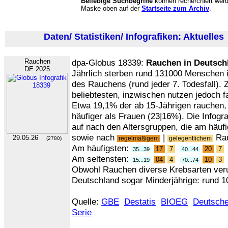
Beliebige Suchbegriffe
können recherchiert werd
Maske oben auf der
Startseite zum Archiv
.
Daten/ Statistiken/ Infografiken: Aktuelles
Rauchen
dpa-Globus 18339:
Rauchen in Deutsch
DE 2025
Jährlich sterben rund 131000 Menschen 
des Rauchens (rund jeder 7. Todesfall).
beliebtesten, inzwischen nutzen jedoch f
Etwa 19,1% der ab 15-Jährigen rauchen,
häufiger als Frauen (23|16%). Die Infogr
auf nach den Altersgruppen, die am häuf
sowie nach
|
Rau
29.05.26
regelmäßigem
gelegentlichem
(2780)
Am häufigsten:
17
7
20
7
35...39
40...44
Am seltensten:
04
4
10
3
15...19
70...74
Obwohl Rauchen diverse Krebsarten ver
Deutschland sogar Minderjährige: rund 1
Quelle:
GBE
Destatis
BIOEG
Deutsche
Serie