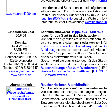
Die Auslosung erfolgt kurz vor dem
Weltnichtr
LehrerInnen und SchülerInnen sind aufgefordert,
können sie beim DKFZ kostenlos ein Aktionspak
www.rauchfrei2004.de
Poster und einem Aufkleber per Fax (06221/4230
rauchfrei2004@dkfz.de
bestellen. Weitere Info-M
Infos zur Raucher-Entwöhnung:
www.besmart.in
Einsendeschluss:
Schreibwettbewerb:
"Kippe aus - Stift raus"
30.6.04
Ideen für den Start in das Nichtrauchen
Wie hört man eigentlich am besten mit dem Rau
Kontakt:
es viele, und alle haben mehr oder weniger Erfo
Axel Wunsch
Krebsforschungszentrum Heidelberg
und die
Bun
BARMER-
Aufklärung
nehmen die derzeit laufende Aktion 
Presseabteilung
dem Motto "Kippe aus - Stift raus" SchülerInne
Lichtscheider Str.89-95
einem Schreibwettbewerb einzuladen.
42285 Wuppertal
Gesucht wird die originellste Idee für den Start
Telefon (0202) 5 68 14 46
wählt die besten Texte aus. Hauptgewinn ist ein
Telefax (0202) 5 68 14 59
Ausschreibungsinfos zum Wettbewerb
[pdf/ 
presse@barmer.de
Weitere Infos zum Schreibwettbwerb
[
BARMER
www.barmer.de
=>
Wettbewerbe
Altersblindheit
Raucher riskieren Altersblindheit
"Smoke gets in your eyes" heißt ein erfolgreich
Wie britische Forscher jetzt bestätigen, steiger
erblinden: Bis zu viermal häufiger verlören Rauch
www.wdr5.de/
Sehvermögen, weil bestimmte Sinneszellen im A
sendungen/leonardo
Zigarettengenuss die altersbedingte Makula-Deg
Forscher im "British Medical Journal".
mehr..
[