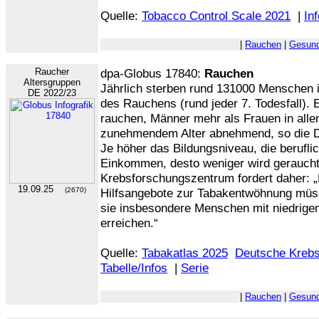
Quelle:
Tobacco Control Scale 2021
|
Inf
|
Rauchen
|
Gesund
Raucher
dpa-Globus 17840:
Rauchen
Altersgruppen
Jährlich sterben rund 131000 Menschen 
DE 2022/23
des Rauchens (rund jeder 7. Todesfall)
rauchen, Männer mehr als Frauen in allen
zunehmendem Alter abnehmend, so die D
Je höher das Bildungsniveau, die berufli
Einkommen, desto weniger wird gerauch
Krebsforschungszentrum fordert daher:
19.09.25
(2670)
Hilfsangebote zur Tabakentwöhnung müss
sie insbesondere Menschen mit niedrig
erreichen.“
Quelle:
Tabakatlas 2025
Deutsche Krebs
Tabelle/Infos
|
Serie
|
Rauchen
|
Gesund