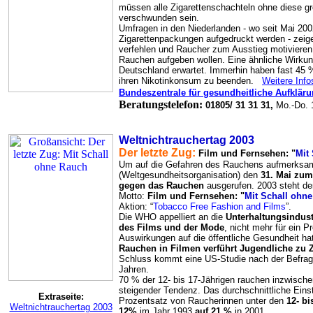
müssen alle Zigarettenschachteln ohne diese 
verschwunden sein.
Umfragen in den Niederlanden - wo seit Mai 20
Zigarettenpackungen aufgedruckt werden - zeige
verfehlen und Raucher zum Ausstieg motivieren,
Rauchen aufgeben wollen.
Eine ähnliche Wirkun
Deutschland erwartet. Immerhin haben fast 45 %
ihren Nikotinkonsum zu beenden.
Weitere Info
Bundeszentrale für gesundheitliche Aufklär
Beratungstelefon:
01805/ 31 31 31,
Mo.-Do. 
Weltnichtrauchertag 2003
Der letzte Zug:
Film und Fernsehen: "
Mit
Um auf die Gefahren des Rauchens aufmerksa
(Weltgesundheitsorganisation) den
31. Mai zum 
gegen das Rauchen
ausgerufen. 2003 steht de
Motto:
Film und Fernsehen: "
Mit Schall ohn
Aktion: “
Tobacco Free Fashion and Films
”.
Die WHO appelliert an die
Unterhaltungsindust
des Films und der Mode
, nicht mehr für ein 
Auswirkungen auf die öffentliche Gesundheit ha
Rauchen in Filmen verführt Jugendliche zu
Schluss kommt eine US-Studie nach der Befragu
Jahren.
70 % der 12- bis 17-Jährigen rauchen inzwische
steigender Tendenz. Das durchschnittliche Einst
Extraseite:
Prozentsatz von Raucherinnen unter den
12- b
Weltnichtrauchertag 2003
12%
im Jahr 1993
auf 21 %
in 2001..