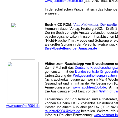
www.justbesmokefree.de
[aus: ARD-Text, 5.4.02
In der schulischen Praxis hat sich das folgend
erwiesen:
Buch + CD-ROM
:
Vera Kaltwasser
:
Der sanft
Hermann-Bauer-Verlag, Freiburg 2002, ISBN 3-
Der im Buch verfolgte Ansatz verbindet neueste
psychologische Erkenntnisse mit praktischen M
"Nicht-Rauchen" mit Freude und Schwung errei
als großer Sprung in der Persönlichkeitsentwickl
Direktbestellung bei Amazon.de
Aktion zum Rauchstopp von Erwachsenen u
Zum 3.Mal ruft das
Deutsche Krebsforschungs
gemeinsam mit der
Bundeszentrale für gesundhe
Unterstützung der
Weltgesundheitsorganisation
Nichtraucherkampagne auf: wer im Mai 4 Wochen 
Gesundheit und nimmt an der Verlosung von 10.0
Anmeldung unter:
www.rauchfrei2004.de
,
Anme
Die Auslosung erfolgt kurz vor dem
Weltnichtr
LehrerInnen und SchülerInnen sind aufgefordert,
können sie beim DKFZ kostenlos ein Aktionspak
www.rauchfrei2004.de
Poster und einem Aufkleber per Fax (06221/4230
rauchfrei2004@dkfz.de
bestellen. Weitere Info-M
Infos zur Raucher-Entwöhnung:
www.besmart.in