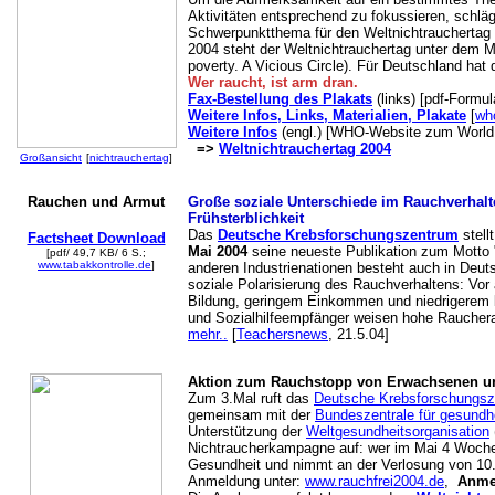
Aktivitäten entsprechend zu fokussieren, schläg
Schwerpunktthema für den Weltnichtrauchertag 
2004 steht der Weltnichtrauchertag unter dem 
poverty. A Vicious Circle). Für Deutschland ha
Wer raucht, ist arm dran.
Fax-Bestellung des Plakats
(links) [pdf-Formul
Weitere Infos, Links, Materialien, Plakate
[
wh
Weitere Infos
(engl.) [WHO-Website zum World
=>
Weltnichtrauchertag 2004
Großansicht
[
nichtrauchertag
]
Rauchen und Armut
Große soziale Unterschiede im Rauchverhalt
Frühsterblichkeit
Das
Deutsche Krebsforschungszentrum
stell
Factsheet Download
Mai 2004
seine neueste Publikation zum Motto 
[pdf/ 49,7 KB/ 6 S.;
www.tabakkontrolle.de
]
anderen Industrienationen besteht auch in Deut
soziale Polarisierung des Rauchverhaltens: Vor
Bildung, geringem Einkommen und niedrigerem b
und Sozialhilfeempfänger weisen hohe Raucheran
mehr..
[
Teachersnews
, 21.5.04]
Aktion zum Rauchstopp von Erwachsenen u
Zum 3.Mal ruft das
Deutsche Krebsforschungs
gemeinsam mit der
Bundeszentrale für gesundhe
Unterstützung der
Weltgesundheitsorganisation
Nichtraucherkampagne auf: wer im Mai 4 Wochen 
Gesundheit und nimmt an der Verlosung von 10.0
Anmeldung unter:
www.rauchfrei2004.de
,
Anme