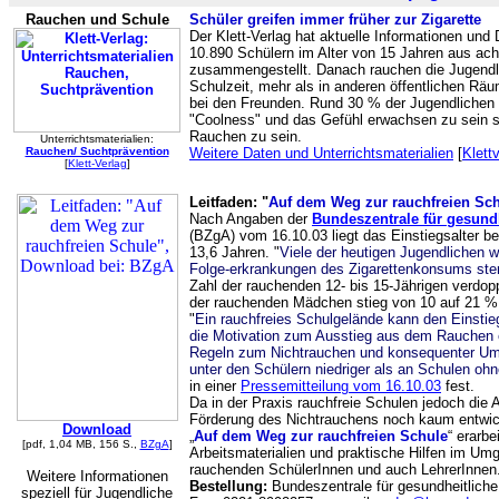
Rauchen und Schule
Schüler greifen immer früher zur Zigarette
Der Klett-Verlag hat aktuelle Informationen un
10.890 Schülern im Alter von 15 Jahren aus ac
zusammengestellt. Danach rauchen die Jugendlic
Schulzeit, mehr als in anderen öffentlichen R
bei den Freunden. Rund 30 % der Jugendlichen
"Coolness" und das Gefühl erwachsen zu sein s
Rauchen zu sein.
Unterrichtsmaterialien:
Rauchen/ Suchtprävention
Weitere Daten und Unterrichtsmaterialien
[
Klett
[
Klett-Verlag
]
Leitfaden: "
Auf dem Weg zur rauchfreien Sc
Nach Angaben der
Bundeszentrale für gesund
(BZgA) vom 16.10.03 liegt das Einstiegsalter b
13,6 Jahren. "
Viele der heutigen Jugendlichen 
Folge-erkrankungen des Zigarettenkonsums ste
Zahl der rauchenden 12- bis 15-Jährigen verdopp
der rauchenden Mädchen stieg von 10 auf 21 %,
"
Ein rauchfreies Schulgelände kann den Einsti
die Motivation zum Ausstieg aus dem Rauchen e
Regeln zum Nichtrauchen und konsequenter Ums
unter den Schülern niedriger als an Schulen o
in einer
Pressemitteilung vom 16.10.03
fest.
Da in der Praxis rauchfreie Schulen jedoch d
Förderung des Nichtrauchens noch kaum entwick
Download
„
Auf dem Weg zur rauchfreien Schule
“ erarbe
[pdf, 1,04 MB, 156 S.,
BZgA
]
Arbeitsmaterialien und praktische Hilfen im Um
rauchenden SchülerInnen und auch LehrerInnen
Weitere Informationen
Bestellung:
Bundeszentrale für gesundheitliche
speziell für Jugendliche