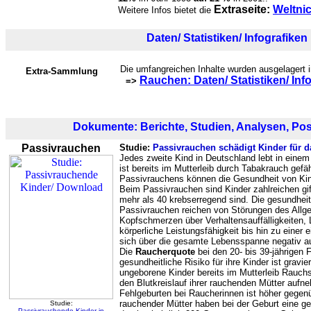
Extraseite:
Weltni
Weitere Infos bietet die
Daten/ Statistiken/ Infografiken
Die umfangreichen Inhalte wurden ausgelagert i
Extra-Sammlung
Rauchen: Daten/ Statistiken/ Inf
=>
Dokumente: Berichte, Studien, Analysen, Pos
Passivrauchen
Studie:
Passivrauchen schädigt Kinder für 
Jedes zweite Kind in Deutschland lebt in einem
ist bereits im Mutterleib durch Tabakrauch gef
Passivrauchens können die Gesundheit von Kin
Beim Passivrauchen sind Kinder zahlreichen gi
mehr als 40 krebserregend sind. Die gesundheit
Passivrauchen reichen von Störungen des All
Kopfschmerzen über Verhaltensauffälligkeiten, 
körperliche Leistungsfähigkeit bis hin zu einer
sich über die gesamte Lebensspanne negativ a
Die
Raucherquote
bei den 20- bis 39-jährigen
gesundheitliche Risiko für ihre Kinder ist gravi
ungeborene Kinder bereits im Mutterleib Rauchs
den Blutkreislauf ihrer rauchenden Mütter aufne
Fehlgeburten bei Raucherinnen ist höher gegen
rauchender Mütter haben bei der Geburt eine g
Studie:
Passivrauchende Kinder in