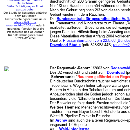
durchschnittlich 200 Gramm geringeres Geburts
Deutschland.
Nur 1/3 der Raucherinnen hört während der Sc
Frühe Schädigungen für ein
ganzes Leben
Nach der Geburt beginnen 2/3 von diesen berei
Die Studie ist kostenlos erhältlich
Geburt wieder mit dem Rauchen.
beim Deutschen
Die
Bundeszentrale für gesundheitliche Auf
Krebsforschungszentrum unter
who-cc@dkfz.de
,
für Frauenärzte und Kinderärzte zum Thema „R
www.rauchfrei2004.de
oder in
erarbeitet außerdem Broschüren, die schwange
gedruckter Version über die
jungen Familien Hilfestellung beim Ausstieg a
Pressestelle des Deutschen
Krebsforschungszentrums
Diese Materialien werden Anfang 2004 vorliegen
06221/42 2854.
Quelle:
Presseinformation vom 22.8.03
[
Bundes
Download Studie
[pdf/ 328KB/ 44S;
rauchfrei
Der
Regenwald-Report
1/2003 von
Regenwald
Dez.02 verschickt und steht zum
Download
(p
Schwerpunkt
"
Rauchen gefährdet den Rege
Ein deutscher Durchschnittsraucher vernichtet 
Tropenbaum. Wegen hoher Ertragserwartungen 
Bauern in Afrika in den Tabakanbau um und ent
Anbauperioden sind die Böden jedoch schon au
besonders viele Nährstoffe entziehen. Die Baue
Der Entwaldung folgt durch Erosion schnell die
Weitere Themen
: Menschenrechtsverletzungen
Tochterfirma von Bayer bezieht Rohstoffe aus
WestLB-Pipeline-Projekt in Ecuador.
Im
Archiv
sind auch die älteren Regenwald-Repo
insgesamt 12 Reporte.
=>
Wald-Infodienste