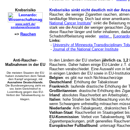
Krebsrisiko
Krebsrisiko sinkt nicht deutlich mit der Anza
Raucher, die weniger Zigaretten rauchen, atmen
landläufige Meinung. Doch laut einer amerikani
National Cancer Institute
" sinkt die Belastung m
www.wdr5.de/
stark wie die Anzahl der weniger gerauchten Zi
sendungen/leonardo
diese Raucher länger und tiefer inhalieren, dadu
=>
Rauchen
Schadstoffbelastung wieder.
weiter...
[
Leonardo
Links:
-
University of Minnesota Transdisciplinary T
-
Journal of the National Cancer Institute
Anti-Raucher-
In den Ländern der EU sterben
jährlich ca. 1,
Maßnahmen in der EU
Rauchens. Daher haben einige EU-Länder z.T.
Rauchen verabschiedet. Eine Auswahl von in l
Die meisten Staaten der EU
in einigen Ländern der EU sowie in EU-Institutio
haben inzwischen dem Tabak
Belgien
: es gibt nur noch Nichtraucherzüge
den Kampf angesagt, mit
Deutschland
: Erhöhung der Tabaksteuer
Ausnahme Deutschlands
.
Die Bundesregierung zieht es
Frankreich
: laufende drastische Erhöhung der 
vor, beim Gerichtshof in
Großbritannien
: drastische Erhöhung des Zigar
Luxemburg gegen das EU-
Irland
: absolutes Rauchverbot am Arbeitsplatz,
Verbot der Tabakwerbung zu
Italien
: hohe Strafen bei Nichtbeachtung von An
klagen.
wenn Schwangere unfreiwillig mitrauchen müss
Niederlande
: Anti-Tabakgesetz, drakonisches 
Vatikan-Staat
: Rauchverbot im Staatsgebiet bis
EU-Kommission
: Verbot von Tabakwerbung, W
Zigarettenpackungen, prüft generelles Rauchver
Europäischer Fußballbund
: untersagt Rauche