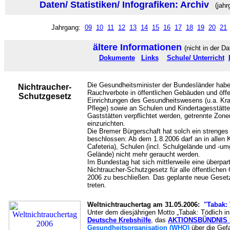
Daten/ Statistiken/ Infografiken: Archiv
(jahr
Jahrgang:
09
10
11
12
13
14
15
16
17
18
19
20
21
ältere Informationen
(nicht in der D
Dokumente
Links
Schule/ Unterricht
Die Gesundheitsminister der Bundesländer hab
Nichtraucher-
Rauchverbote in öffentlichen Gebäuden und öffe
Schutzgesetz
Einrichtungen des Gesundheitswesens (u.a. Kra
Pflege) sowie an Schulen und Kindertagesstätte
Gaststätten verpflichtet werden, getrennte Zon
einzurichten.
Die Bremer Bürgerschaft hat solch ein strenges
beschlossen: Ab dem 1.8.2006 darf an in allen
Cafeteria), Schulen (incl. Schulgelände und -um
Gelände) nicht mehr geraucht werden.
Im Bundestag hat sich mittlerweile eine überparte
Nichtraucher-Schutzgesetz für alle öffentlich
2006 zu beschließen. Das geplante neue Gesetz 
treten.
Weltnichtrauchertag am 31.05.2006:
"Tabak: 
Unter dem diesjährigen Motto „Tabak: Tödlich in
Deutsche Krebshilfe
, das
AKTIONSBÜNDNIS
Gesundheitsorganisation (WHO)
über die Gef