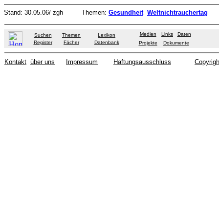
Stand: 30.05.06/ zgh
Themen:
Gesundheit
Weltnichtrauchertag
Medien
Links
Daten
Suchen
Themen
Lexikon
Register
Fächer
Datenbank
Projekte
Dokumente
Kontakt
über uns
Impressum
Haftungsausschluss
Copyrigh