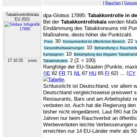
|
Rauchen
|
Gesund
Tabakkontrollskala
dpa-Globus 17895:
Tabakkontrolle in d
EU 2021
Bei der
Tabakkontrollskala
werden Maßn
Eindämmung des Tabakkonsums mit Punkt
Maßnahme, desto höher die Punktzahl.
30
22
Preis
Konsumverbot im öffenlichen Bereich
W
10
Gesundheitswarnungen
Behandlung u. Rauchen
10
Kampagnen
Bekämpfung des illegalen Tabakhan
2 (Σ = 100)
17.10.25
Tabakindustrie
(2686)
Rangfolge der EU-Staaten (Punkte, maxi
⟨
IE
82
FR
71
NL
67
HU
65
FI
62⟩ ... ⟨
CY
.
Schlusslicht ist Deutschland, vor allem 
Deutschland vergleichsweise preiswert 
Restaurants, Bars und am Arbeitsplatz 
verboten ist. Auch hat die Regierung den
bisher nicht eingedämmt. Laut RKI hat De
Jahren nur beim Rauchverbot an öffentli
Werbeverboten leichte Verbesserungen 
erreichten nur 14 EU-Länder mehr als 50