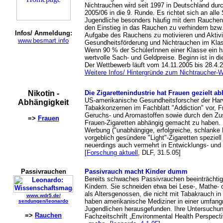
Nichtrauchen wird seit 1997 in Deutschland dur
2005/06 in die 9. Runde. Es richtet sich an alle
Jugendliche besonders häufig mit dem Rauchen 
den Einstieg in das Rauchen zu verhindern bzw.
Infos/ Anmeldung:
Aufgabe des Rauchens zu motivieren und Akti
www.besmart.info
Gesundheitsförderung und Nichtrauchen im Klass
Wenn 90 % der SchülerInnen einer Klasse ein h
wertvolle Sach- und Geldpreise. Beginn ist in d
Der Wettbewerb läuft vom 14.11.2005 bis 28.4.
Weitere Infos/ Hintergründe zum Nichtraucher-
Nikotin -
Die Zigarettenindustrie hat Frauen gezielt 
US-amerikanische Gesundheitsforscher der Harv
Abhängigkeit
Tabakkonzernen im Fachblatt "Addiction" vor, Fr
Geruchs- und Aromastoffen sowie durch den Zus
=>
Frauen
Frauen-Zigaretten abhängig gemacht zu haben. 
Werbung ("unabhängige, erfolgreiche, schlanke 
vorgeblich gesündere "Light"-Zigaretten speziell
neuerdings auch vermehrt in Entwicklungs- und
[
Forschung aktuell
, DLF, 31.5.05]
Passivrauchen
Passivrauch macht Kinder dumm
Bereits schwaches Passivrauchen beeinträchtigt
Kindern. Sie schneiden etwa bei Lese-, Mathe- o
als Altersgenossen, die nicht mit Tabakrauch 
www.wdr5.de/
haben amerikanische Mediziner in einer umfang
sendungen/leonardo
Jugendlichen herausgefunden. Ihre Untersuchung
=>
Rauchen
Fachzeitschrift „Environmental Health Perspecti