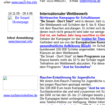
Fax: 0221-8992257, e-mail:
order@bzga.de
unter
www.rauch-frei.info
14.11.05 - 28.4.06
Internationaler Wettbewerb
Nichtraucher Kampagne für Schulklassen
"Be Smart - Don't Start"
wird in diesem Jahr z
Der Wettbewerb soll Schülern der 6. bis 8. Klas
mit dem Rauchen anzufangen. Er richtet sich da
denen noch nicht geraucht wird oder nur wenige
Ziel ist, ein halbes Jahr lang rauchfrei zu bl
Infos/ Anmeldung:
Initiator der Kampagne ist das
Institut für The
www.besmart.info
Gefördert wird sie von der
Europäischen Komm
gesundheitliche Aufklärung (BZgA)
. Im Schul
bundesweit 150.000 Schüler angemeldet. Internat
Klassen an dem Wettbewerb.
"Be Smart - Don't Start" ist
kein Programm zu
Klasse bereits mehr als 10 % der Schüler regel
Teilnahme am Wettbewerb abzuraten. Für diese 
dem Programm
"Just be Smokefree"
Raucher-Entwöhnung für Jugendliche
Mit einem Anti-Rauch-Training für Jugendliche 
bei jungen Rauchern gestoppt werden.
Die 100.000 Euro teure Kampagne
"Just be sm
Suchtprävention dar und wird zusammen mit Sc
der DAK ist bei den 16- bis 17-Jährigen bereits 
www.justbesmokefree.de
Die Kampagne bietet umfangreiches Info-Materi
eine Telefon-Hotline zur Verfügung. Weiter Infor