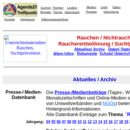
Medien
Links
Daten
Suchen
Themen
Lexikon
Projekte
Dokumente
Register
Fächer
Datenbank
Kontakt
Impressum
Haftungsausschluss
Rauchen / Nichtrauc
Raucherentwöhnung / Sucht
Aktuelles/ Archiv
Daten/ Stati
ältere Infos
:
Dokumente
Schule/ Unterric
Aktuelles / Archiv
Presse-/ Medien-
Die
Presse-/Medienbeiträge
(Tages-, W
Datenbank
Monatszeitschriften und Online-Medien s
von Umweltverbänden und
NGOs
) biete
Hintergrund-Informationen.
Alle Datenbank-Einträge zum
Thema
"
R
Jahrgang:
04
05
06
07
08
09
10
11
12
13
14
15
16
17
18
19