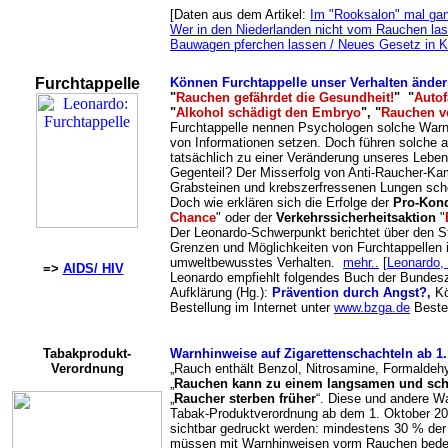
[Daten aus dem Artikel:
Im "Rooksalon" mal gan
Wer in den Niederlanden nicht vom Rauchen las
Bauwagen pferchen lassen / Neues Gesetz in Kr
Furchtappelle
Können Furchtappelle unser Verhalten ände
"
Rauchen gefährdet die Gesundheit!
" "
Autof
"
Alkohol schädigt den Embryo
", "
Rauchen v
Furchtappelle nennen Psychologen solche Warn
von Informationen setzen. Doch führen solche 
tatsächlich zu einer Veränderung unseres Leben
Gegenteil? Der Misserfolg von Anti-Raucher-Ka
Grabsteinen und krebszerfressenen Lungen schei
Doch wie erklären sich die Erfolge der
Pro-Kon
Chance
" oder der
Verkehrssicherheitsaktion
"
Der Leonardo-Schwerpunkt berichtet über den S
Grenzen und Möglichkeiten von Furchtappellen 
umweltbewusstes Verhalten.
mehr..
[
Leonardo,
=>
AIDS/ HIV
Leonardo empfiehlt folgendes Buch der Bundesze
Aufklärung (Hg.):
Prävention durch Angst?,
Kö
Bestellung im Internet unter
www.bzga.de
Beste
Tabakprodukt-
Warnhinweise auf Zigarettenschachteln ab 1.
Verordnung
„Rauch enthält Benzol, Nitrosamine, Formaldehy
„
Rauchen kann zu einem langsamen und sch
„
Raucher sterben früher
“. Diese und andere W
Tabak-Produktverordnung ab dem 1. Oktober 200
sichtbar gedruckt werden: mindestens 30 % der
müssen mit Warnhinweisen vorm Rauchen bedeck