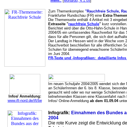
mehr..
[
leonardo, 4.1.05
]
Zum Themenkomplex
"Rauchfreie Schule, Ra
Frankfurter Rundschau (FR) eine
Extra-Themen
Die Themenseite enthält 4 Artikel mit 3 eingebett
Extraseite "
rauchfreie Schule
"
kurz vorstellen
Berichtet wird über die Otto-Hahn-Schule in Ha
2004/05 ein umfassendes Rauchverbot für das 
dass für alle Personen gilt, die sich dort aufhalt
Der Landtag in Hessen wird in der Woche vom 22
Rauchverbot beschließen für alle öffentlichen S
Schulen für überwiegend erwachsene SchülerIn
im Juni 2004.
FR-Texte und -Infografiken: detaillierte Infos
Im neuen Schuljahr 2004/2005 wendet sich der
an SchülerInnnen der 6. bis 8. Klasse, besonder
geraucht wird oder wo nur wenige SchülerInnen 
Infos/ Anmeldung:
teilnehmenden Klassen eine Klassenfahrt nach It
www.ift-nord.de/ift/be
Infos/ Online-Anmeldung
ab dem 01.09.04
unte
Infografik:
Einnahmen des Bundes au
2004
Die rote Kurve zeigt die Entwicklung 