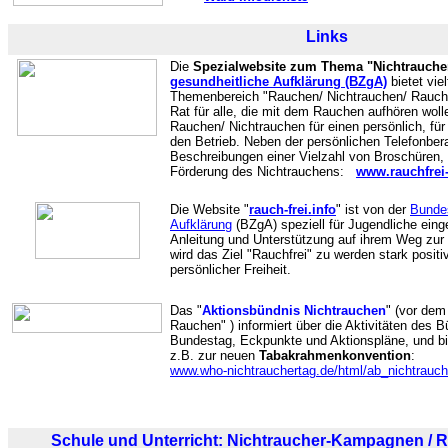
Links
Die
Spezialwebsite zum Thema "Nichtrauche
gesundheitliche Aufklärung (BZgA)
bietet vie
Themenbereich "Rauchen/ Nichtrauchen/ Rauch
Rat für alle, die mit dem Rauchen aufhören wol
Rauchen/ Nichtrauchen für einen persönlich, für 
den Betrieb. Neben der persönlichen Telefonber
Beschreibungen einer Vielzahl von Broschüren
Förderung des Nichtrauchens:
www.rauchfrei
Die Website "
rauch-frei.info
" ist von der
Bundes
Aufklärung
(BZgA) speziell für Jugendliche einge
Anleitung und Unterstützung auf ihrem Weg zu
wird das Ziel "Rauchfrei" zu werden stark posit
persönlicher Freiheit.
Das "
Aktionsbündnis Nichtrauchen
" (vor dem
Rauchen" ) informiert über die Aktivitäten des 
Bundestag, Eckpunkte und Aktionspläne, und biet
z.B. zur neuen
Tabakrahmenkonvention
:
www.who-nichtrauchertag.de/html/ab_nichtrauch
Schule und Unterricht: Nichtraucher-Kampagnen /