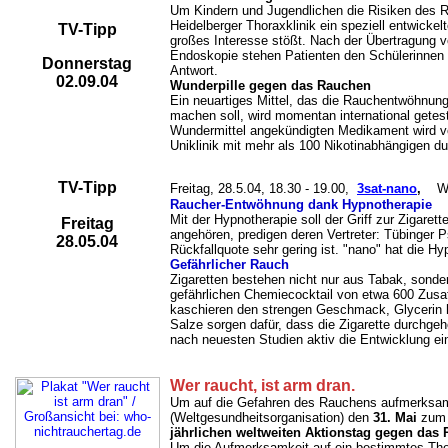
Um Kindern und Jugendlichen die Risiken des R
Heidelberger Thoraxklinik ein speziell entwicke
TV-Tipp
großes Interesse stößt. Nach der Übertragung v
Endoskopie stehen Patienten den Schülerinnen
Donnerstag
Antwort.
02.09.04
Wunderpille gegen das Rauchen
Ein neuartiges Mittel, das die Rauchentwöhnu
machen soll, wird momentan international getest
Wundermittel angekündigten Medikament wird vo
Uniklinik mit mehr als 100 Nikotinabhängigen du
TV-Tipp
Freitag, 28.5.04
,
18.30
- 19.00,
3sat-nano
,
Raucher-Entwöhnung dank Hypnotherapie
Mit der Hypnotherapie soll der Griff zur Zigaret
Freitag
angehören, predigen deren Vertreter: Tübinger 
28.05.04
Rückfallquote sehr gering ist. "nano" hat die Hy
Gefährlicher Rauch
Zigaretten bestehen nicht nur aus Tabak, sond
gefährlichen Chemiecocktail von etwa 600 Zusat
kaschieren den strengen Geschmack, Glycerin hä
Salze sorgen dafür, dass die Zigarette durchgeh
nach neuesten Studien aktiv die Entwicklung ei
Wer raucht, ist arm dran.
Um auf die Gefahren des Rauchens aufmerksa
(Weltgesundheitsorganisation) den
31. Mai
zum
jährlichen weltweiten Aktionstag gegen das
Um die Aufmerksamkeit auf ein bestimmtes The