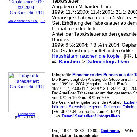
Tabaksteuer.
Angaben in Milliarden Euro:
1999: 11,7; 2000: 11,4; 2001: 21,1; 2002
Vorausgeschätz wurden 15,4 Mrd. (s. Fo
Großansicht bis 31.5.
[
FR
]
Seit Erhöhung der Tabaksteuer ab dem 
Einnahmen deutlich.
Anteil der Tabaksteuer an den gesamt
Bundes:
1999: 6 %; 2004: 7,3 % in 2004. Geplan
Die Grafik ist eingebettet in den Artikel:
Haushältern rauchen die Köpfe
" [FR, 1
=>
Rauchen
>
Daten/Infografiken
Infografik:
Einnahmen des Bundes aus der T
Die Kurve zeigt den Anstieg der Steuereinnah
von 1999 bis 2004 (Angaben in Mrd. Euro):
1999/11,7; 2000/11,4; 2001/12,1; 2002/13,8; 200
Der Anteil der Tabaksteuer am den gesamten S
von 6 % in 1999 auf 8 % in 2004.
Die Grafik ist eingebettet in den Artikel: "
Eichel
hält trotz Skepsis in eigenen Reihen an Tabaks
[FR, 08.09.04, online bis zum 21.9.04]
Großansicht
=>
Daten/ Statistiken/ Infografiken
[
FR
, bis 21.9.04]
Do., 2.9.04,
18.30
- 19.00,
3sat-nano
,
W
dh.
:
Endstation Lungenkrebs