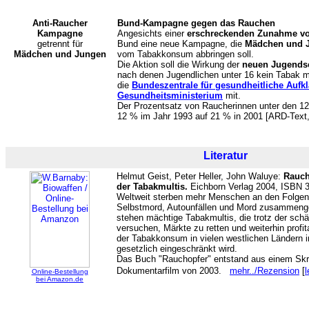
Anti-Raucher
Bund-Kampagne gegen das Rauchen
Kampagne
Angesichts einer
erschreckenden Zunahme vo
getrennt für
Bund eine neue Kampagne, die
Mädchen und J
Mädchen und Jungen
vom Tabakkonsum abbringen soll.
Die Aktion soll die Wirkung der
neuen Jugends
nach denen Jugendlichen unter 16 kein Tabak me
die
Bundeszentrale für gesundheitliche Aufk
Gesundheitsministerium
mit.
Der Prozentsatz von Raucherinnen unter den 12
12 % im Jahr 1993 auf 21 % in 2001 [ARD-Text,
Literatur
Helmut Geist, Peter Heller, John Waluye:
Rauch
der Tabakmultis.
Eichborn Verlag 2004, ISBN 
Weltweit sterben mehr Menschen an den Folge
Selbstmord, Autounfällen und Mord zusammeng
stehen mächtige Tabakmultis, die trotz der sc
versuchen, Märkte zu retten und weiterhin prof
der Tabakkonsum in vielen westlichen Ländern i
gesetzlich eingeschränkt wird.
Das Buch "Rauchopfer" entstand aus einem Sk
Dokumentarfilm von 2003.
mehr../Rezension
[
l
Online-Bestellung
bei Amazon.de