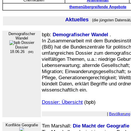
Chemikalien
Artenvielfalt
themenübergreifende Angebote
Aktuelles
(die jüngsten Datensät
Demografischer
bpb:
Demografischer Wandel
.
Wandel
In Zusammenarbeit mit dem Bundesinstit
(BiB) hat die Bundeszentrale für politisc
Dossier
18.06.26
umfangreiches Dossier zum demografisch
(98)
vielfältigen Themen, u.a.: niedrige Gebu
Lebenserwartung; alternde Gesellschaft; 
Migration; Einwanderungsgesellschaft; 
Pflege, Generationengerechtigkeit; Welt
bündelt Daten, erklärt Begriffe und ordn
wissenschaftlich ein.
Dossier: Übersicht
(bpb)
|
Bevölkerung
Konflikte Geografie
Tim Marshall:
Die Macht der Geografie