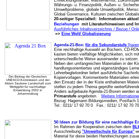
Entwicklungsländer, Massenarmut, Zukunftspe
Währungs- u. Finanzpolitik, Außen- u. Sicherheit
Umweltprobleme, globale Umweltpolitik, Mensch
Global Governance, Kulturen zwischen Globalis
20-seitiger Spezialteil: Informationen aktuel
Beziehungen
mit Literaturhinweisen und In
Ausführliches Inhaltsverzeichnis / Bezug / On
=>
Eine Welt/ Globalisierung
Agenda-21-Box:
für die Sekundarstufe
[hage
Eine reichhaltige Auswahl an Büchern, CD-ROM
kasten bieten vielfältige Möglichkeiten, sich mi
unterschiedliche Weise auseinander zu setzen.
Neben den umfangreichen Materialien in der Kist
handlungsorientiertes und eigenständiges Lern
Lehrerbegleitordner liefert ausführliche Sachin
Der Beitrag der Deutschen
Kopiervorlagen. Kommentierte Materialien erlei
UNESCO-Kommission und der
den Einsatz der in der Kiste enthaltenen Materi
Aktion Saubere Landschaft zum
stellen zu jedem Thema geprüfte weiterführende 
Weltgipfel für nachhaltige
Entwicklung 2002 in
Anders aufgebaute Agenda-21-Boxen werden a
Johannesburg
Primarstufe
angeboten.
Weitere Informatione
Bezug: Hagemann Bildungsmedien, Postfach 10
Tel.: 0211/ 17 92 70 0 Fax.: 0211/ 17 92 70 70
50 Ideen zur Bildung für eine nachhaltige E
Im Rahmen der Kooperation zwischen dem
BL
Ausschreibung
"Umweltschule für Europa"
wu
Material für diese beiden Handreichungen zusa