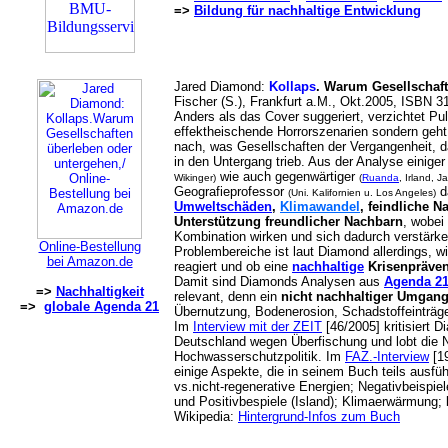
=>
Bildung für nachhaltige Entwicklung
Jared Diamond:
Kollaps
. Warum Gesellschaf
Fischer (S.), Frankfurt a.M., Okt.2005, ISBN 3
Anders als das Cover suggeriert, verzichtet Pul
effektheischende Horrorszenarien sondern geht 
nach, was Gesellschaften der Vergangenheit, d
in den Untergang trieb. Aus der Analyse einiger
wie auch gegenwärtiger
Wikinger)
(
Ruanda
, Irland, J
Geografieprofessor
d
(Uni. Kalifornien u. Los Angeles)
Umweltschäden
,
Klimawandel
, feindliche 
Unterstützung freundlicher Nachbarn
, wobei
Kombination wirken und sich dadurch verstärke
Online-Bestellung
Problembereiche ist laut Diamond allerdings, wi
bei Amazon.de
reagiert und ob eine
nachhaltige
Krisenpräven
Damit sind Diamonds Analysen aus
Agenda 2
=>
Nachhaltigkeit
relevant, denn ein
nicht nachhaltiger Umgang
=>
globale Agenda 21
Übernutzung, Bodenerosion, Schadstoffeinträge)
Im
Interview mit der ZEIT
[46/2005] kritisiert
Deutschland wegen Überfischung und lobt die N
Hochwasserschutzpolitik. Im
FAZ.-Interview
[19
einige Aspekte, die in seinem Buch teils ausfüh
vs.nicht-regenerative Energien; Negativbeispiel
und Positivbespiele (Island); Klimaerwärmung;
Wikipedia:
Hintergrund-Infos zum Buch