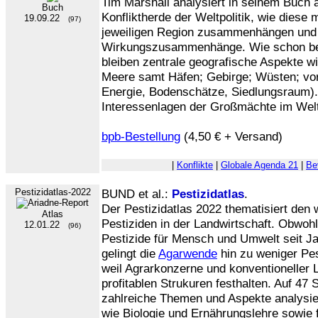
Tim Marshall analysiert in seinem Buch a
Buch
Konfliktherde der Weltpolitik, wie diese 
19.09.22
(97)
jeweiligen Region zusammenhängen und 
Wirkungszusammenhänge. Wie schon bei 
bleiben zentrale geografische Aspekte w
Meere samt Häfen; Gebirge; Wüsten; vo
Energie, Bodenschätze, Siedlungsraum). 
Interessenlagen der Großmächte im Wel
bpb-Bestellung
(4,50 € + Versand)
|
Konflikte
|
Globale Agenda 21
|
Be
Pestizidatlas-2022
BUND et al.:
Pestizidatlas
.
Der Pestizidatlas 2022 thematisiert den 
Atlas
Pestiziden in der Landwirtschaft. Obwohl 
12.01.22
(96)
Pestizide für Mensch und Umwelt seit J
gelingt die
Agarwende
hin zu weniger Pes
weil Agrarkonzerne und konventioneller L
profitablen Strukuren festhalten. Auf 47 
zahlreiche Themen und Aspekte analysiert
wie Biologie und Ernährungslehre sowie 