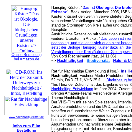
Hansjörg Küster: "
Das ist Ökologie. Die bio
Existenz
". Beck Verlag, München 2005, ISBN 
Küster kritisiert den weithin verwendeteten Be
verbundene Vorstellungen wie "ökologisches Gl
ständige Störungen von Kreisläufen und dadur
Biosphäre.
Ausführliche Rezension mit vielfältigen zusätz
weiterer Literatur im Artikel: "
Das Leben ist niem
nachhaltig, und sie lässt sich auch nicht bere
setzt der Biologe Hansjörg Küster dazu an, di
Vorstellungen über Kreisläufe oder Gleichgewic
Online-Bestellung
Von Cord Riechelmann [taz, 14.11.05]
bei Amazon.de
=>
Nachhaltigkeit
Biodiversität
Natur & U
Rat für Nachhaltige Entwicklung (Hrsg.):
Ins He
Nachhaltigkeit
, Fechner Media Produktion, I
52 min, DVD 27 €, VHS 25 €,
Direktbezug be
"Ins Herz der Zukunft" ist das Ergebnis eines
Nachhaltige Entwicklung
im Jahr 2004. Zusamm
drehten Amateur-Teams verschiedener Altersgr
Thema Nachhaltigkeit.
Der VHS-Film mit seinen Spielszenen, Intervi
Amateurproduktionen und die DVD, auf der alle 
schaffen auf unterhaltsame Weise Zugang zur N
kunstvoll verwobenen, teilweise lustigen Gesc
www.nachhaltigkeitsrat.de
besonders gut ankommen, überzeugen aber in er
Argumentation und nachvollziehbare Beispiele: I
Infos zum Film
Integrationsprojekt mit Behinderten, Kreislaufw
Bestellung