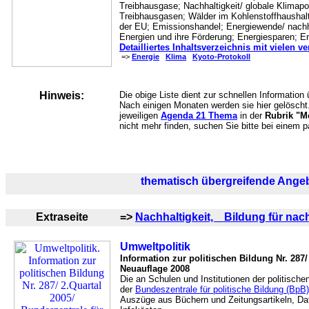
Treibhausgase; Nachhaltigkeit/ globale Klimapol
Treibhausgasen; Wälder im Kohlenstoffhaushalt
der EU; Emissionshandel; Energiewende/ nachha
Energien und ihre Förderung; Energiesparen; En
Detailliertes Inhaltsverzeichnis mit vielen v
=>
Energie
Klima
Kyoto-Protokoll
Hinweis:
Die obige Liste dient zur schnellen Information
Nach einigen Monaten werden sie hier gelöscht.
jeweiligen
Agenda 21 Thema
in der
Rubrik "M
nicht mehr finden, suchen Sie bitte bei eine
thematisch übergreifende Ange
Extraseite
=>
Nachhaltigkeit, Bildung für nac
Umweltpolitik
Information zur politischen Bildung Nr. 287/
Neuauflage 2008
Die an Schulen und Institutionen der politische
der
Bundeszentrale für politische Bildung (BpB)
Auszüge aus Büchern und Zeitungsartikeln, Dat