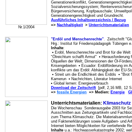
Generationenkonflikt, Generationengerechtigkei
Sozialversicherungssystem; Rentenversicherung
Bürgerversicherung, Kopfpauschale; Umweltpoli
Generationengerechtigkeit und Grundrecht.
Ausführliches Inhaltsverzeichnis / Bezug
=>
Nachhaltigkeit
>
Unterrichtsmaterialien
Nr.1/2004
"Erdöl und Menschenrechte"
. Zeitschrift "Gl
Hrg.: Institut für Friedenspädagogik Tübingen e
Inhalte
:
•
Erdöl, Menschenrechte und Brot für die Welt
"Ölreichtum schafft Armut"
•
Herausforderung f
Ölquellen der Welt; Dimensionen der Öl-Förderu
Krisengebieten
•
Ecuador: Erdölförderung im
konflikte um das Erdöl: Abhängigkeit der EU-St
•
Streit um die Endlichkeit des Erdöls
•
"Brot 
Kamerun
•
Nachrichten, Literatur Internet
•
Global lernen: Energieverbrauch
Download der Zeitschrift
[pdf, 2,16 MB, 12 S
=>
fossile Energien
=> Medien:
Energie
G
Unterrichtsmaterialien:
Klimaschutz
Die Wochenschau Sonderausgabe 2003 für Sek. 
Ausschnitten aus Zeitungsartikeln und Fachbüc
zum Thema Klimaschutz. Die Materialsammlung 
und Faktenerklärungen sowie Aufgaben- und Arb
Internet bieten Möglichkeiten für vertiefende
Inhalte
u.a.: Hochwasserkatastrophe 2002; welt