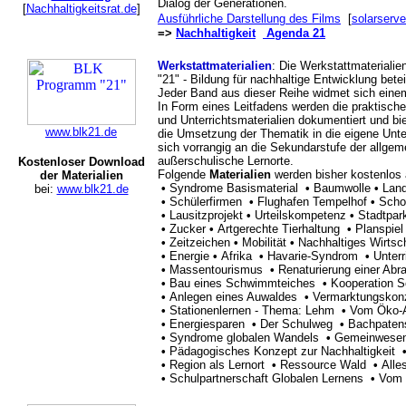
Dialog der Generationen.
[
Nachhaltigkeitsrat.de
]
Ausführliche Darstellung des Films
[
solarserve
=>
Nachhaltigkeit
Agenda 21
Werkstattmaterialien
: Die Werkstattmaterial
"21" - Bildung für nachhaltige Entwicklung bet
Jeder Band aus dieser Reihe widmet sich ein
In Form eines Leitfadens werden die praktisch
und Unterrichtsmaterialien dokumentiert und bie
www.blk21.de
die Umsetzung der Thematik in die eigene Unterr
sich vorrangig an die Sekundarstufe der allge
außerschulische Lernorte.
Kostenloser Download
Folgende
Materialien
werden bisher kostenlos
der Materialien
•
Syndrome Basismaterial
•
Baumwolle
•
Land
bei:
www.blk21.de
•
Schülerfirmen
•
Flughafen Tempelhof
•
Scho
•
Lausitzprojekt
•
Urteilskompetenz
•
Stadtpar
•
Zucker
•
Artgerechte Tierhaltung
•
Planspiel
•
Zeitzeichen
•
Mobilität
•
Nachhaltiges Wirtsc
•
Energie
•
Afrika
•
Havarie-Syndrom
•
Unter
•
Massentourismus
•
Renaturierung einer Ab
•
Bau eines Schwimmteiches
•
Kooperation 
•
Anlegen eines Auwaldes
•
Vermarktungskonz
•
Stationenlernen - Thema: Lehm
•
Vom Öko-A
•
Energiesparen
•
Der Schulweg
•
Bachpaten
•
Syndrome globalen Wandels
•
Gemeinweseno
•
Pädagogisches Konzept zur Nachhaltigkeit
•
Region als Lernort
•
Ressource Wald
•
Alle
•
Schulpartnerschaft Globalen Lernens
•
Vom 