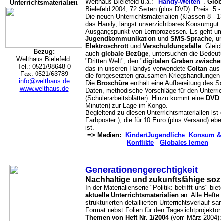
ien
Welthaus Bielefeld u.a.:
"Handy-Welten"
.
Glob
Unterrichtsmaterial
Bielefeld 2004, 72 Seiten (plus DVD). Preis: 5.-
Die neuen Unterrichtsmaterialien (Klassen 8 -
das Handy, längst unverzichtbares Konsumgut 
Ausgangspunkt von Lernprozessen. Es geht u
Jugendkommunikation
und
SMS-Sprache
, 
Elektroschrott
und
Verschuldungsfalle
. Gleic
Bezug:
auch
globale Bezüge
, untersuchen die Bedeut
Welthaus Bielefeld.
"Dritten Welt", den "
digitalen Graben zwisch
Tel.: 0521/98648-0
das in unseren Handys verwendete
Coltan
aus 
Fax: 0521/63789
die fortgesetzten grausamen Kriegshandlungen d
info@welthaus.de
Die
Broschüre
enthält eine Aufbereitung des S
www.welthaus.de
Daten, methodische Vorschläge für den Unterri
(Schülerarbeitsblätter). Hinzu kommt eine
DVD
Minuten) zur Lage im Kongo.
Begleitend zu diesen Unterrichtsmaterialien ist
Farbposter ), die für 10 Euro (plus Versand) ebe
ist.
=> Medien:
Kinder/Jugendliche
Konsum &
Konflikte
Globales lernen
Generationengerechtigkeit
Nachhaltige und zukunftsfähige soz
In der Materialienserie "Politik: betrifft uns" b
aktuelle Unterrichtsmaterialien
an. Alle Hefte
strukturierten detaillierten Unterrichtsverlauf 
Format nebst Folien für den Tageslichtprojektor
Themen von Heft Nr. 1/2004
(vom März 2004):