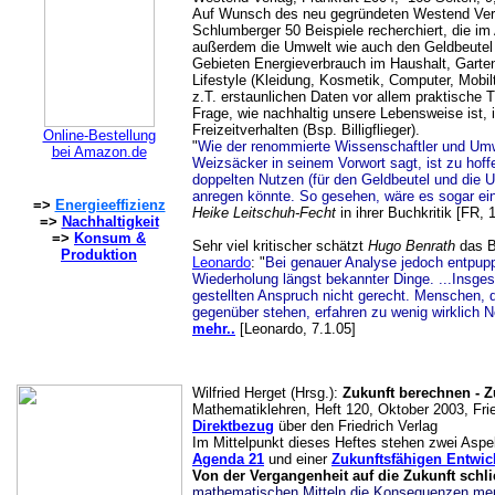
Auf Wunsch des neu gegründeten Westend Verl
Schlumberger 50 Beispiele recherchiert, die im
außerdem die Umwelt wie auch den Geldbeutel
Gebieten Energieverbrauch im Haushalt, Gartena
Lifestyle (Kleidung, Kosmetik, Computer, Mobil
z.T. erstaunlichen Daten vor allem praktische 
Frage, wie nachhaltig unsere Lebensweise ist,
Freizeitverhalten (Bsp. Billigflieger).
Online-Bestellung
"
Wie der renommierte Wissenschaftler und Umwe
bei Amazon.de
Weizsäcker in seinem Vorwort sagt, ist zu hof
doppelten Nutzen (für den Geldbeutel und di
anregen könnte. So gesehen, wäre es sogar ei
=>
Energieeffizienz
Heike Leitschuh-Fecht
in ihrer Buchkritik [FR, 1
=>
Nachhaltigkeit
=>
Konsum &
Sehr viel kritischer schätzt
Hugo Benrath
das B
Produktion
Leonardo
: "
Bei genauer Analyse jedoch entpupp
Wiederholung längst bekannter Dinge. ...Insge
gestellten Anspruch nicht gerecht. Menschen, 
gegenüber stehen, erfahren zu wenig wirklich 
mehr..
[Leonardo, 7.1.05]
Wilfried Herget (Hrsg.):
Zukunft berechnen - Z
Mathematiklehren, Heft 120, Oktober 2003, Frie
Direktbezug
über den Friedrich Verlag
Im Mittelpunkt dieses Heftes stehen zwei Aspek
Agenda 21
und einer
Zukunftsfähigen Entwic
Von der Vergangenheit auf die Zukunft schl
mathematischen Mitteln die Konsequenzen me