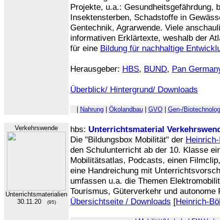
Projekte, u.a.: Gesundheitsgefährdung, be
Insektensterben, Schadstoffe in Gewäss
Gentechnik, Agrarwende. Viele anschaul
informativen Erklärtexte, weshalb der Atl
für eine
Bildung für nachhaltige Entwickl
Herausgeber:
HBS
,
BUND
,
Pan German
Überblick/ Hintergrund/ Downloads
|
Nahrung
|
Ökolandbau
|
GVO
|
Gen-/Biotechnolog
Verkehrswende
hbs:
Unterrichtsmaterial Verkehrswen
Die "Bildungsbox Mobilität" der
Heinrich-
den Schulunterricht ab der 10. Klasse ei
Mobilitätsatlas, Podcasts, einen Filmclip
eine Handreichung mit Unterrichtsvorsch
umfassen u.a. die Themen Elektromobili
Tourismus, Güterverkehr und autonome 
Unterrichtsmaterialien
Übersichtseite / Downloads
[
Heinrich-Böl
30.11.20
(95)