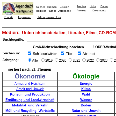
Medien
Links
Daten
Suchen
Themen
Lexikon
Projekte
Dokumente
Register
Fächer
Datenbank
Kontakt
Impressum
Haftungsausschluss
Medien:
Unterrichtsmaterialien, Literatur, Filme, CD-ROM
Suchbegriffe:
Groß-Kleinschreibung beachten
ODER-Verkn
Suchen in:
Schlüsselwörter
Titel
Abstract
Jahrgang:
Alle
2019
2020
2021
2022
2023
2
sortiert nach 21 Themen
Ökonomie
Ökologie
Armut und Reichtum
Energie
Arbeit und Umwelt
Klima
Konsum und Produktion
Wald
Ernährung und Landwirtschaft
Wasser
Mobilität und Verkehr
Boden
Müll und Recycling, Wertstoffe
Natur und Umwelt