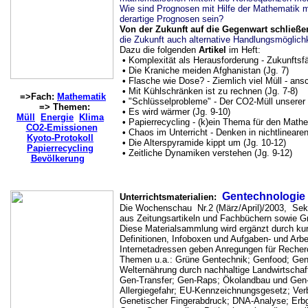
Wie sind Prognosen mit Hilfe der Mathematik m
derartige Prognosen sein?
Von der Zukunft auf die Gegenwart schließe
die Zukunft auch alternative Handlungsmöglich
Dazu die folgenden
Artikel
im Heft:
•
Komplexität als Herausforderung - Zukunftsfäh
•
Die Kraniche meiden Afghanistan (Jg. 7)
•
Flasche wie Dose? - Ziemlich viel Müll - ansc
•
Mit Kühlschränken ist zu rechnen (Jg. 7-8)
=>Fach:
Mathematik
•
"Schlüsselprobleme" - Der CO2-Müll unserer 
=> Themen:
•
Es wird wärmer (Jg. 9-10)
Müll
Energie
Klima
•
Papierrecycling - (k)ein Thema für den Mathem
CO2-Emissionen
•
Chaos im Unterricht - Denken in nichtlinear
Kyoto-Protokoll
•
Die Alterspyramide kippt um (Jg. 10-12)
Papierrecycling
•
Zeitliche Dynamiken verstehen (Jg. 9-12)
Bevölkerung
Gentechnologie
Unterrichtsmaterialien:
Die Wochenschau Nr.2 (März/April)/2003, Sek. 
aus Zeitungsartikeln und Fachbüchern sowie G
Diese Materialsammlung wird ergänzt durch kur
Definitionen, Infoboxen und Aufgaben- und Arbe
Internetadressen geben Anregungen für Reche
Themen u.a.: Grüne Gentechnik; Genfood; Gen
Welternährung durch nachhaltige Landwirtschaf
Gen-Transfer; Gen-Raps; Ökolandbau und Gen
Allergiegefahr; EU-Kennzeichnungsgesetz; Ver
Genetischer Fingerabdruck; DNA-Analyse; Erbg