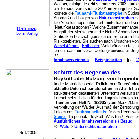
Wasser, infolge des Hitzesommers 2003 starb
ein Tornado verursachte 2004 im Ruhrgebiet S
kostete die
Tsunami-Flutkatastrophe
in Südas
Ausmaß und Folgen von
Naturkatastrophen
sc
Die Arbeitsmappe informiert, hinterfragt und sen
“Natur”katastrophen? Welche Zusammenhänge 
Direktbezug
Eingriff der Menschen in die Natur? Anhand von
beim Verlag
Statistiken beschäftigen sich die Schüler mit h
Risikogebieten. Sie suchen nach Ursachen vo
Wirbelstürmen
,
Erdbeben
, Waldbränden etc., f
lernen, dass ein verantwortungsbewusster Umga
ist.
Inhaltsverzeichnis
Beispielseiten
[pdf,
V
Schutz des Regenwaldes
Boykott oder Nutzung von Tropenho
In der Materialienserie "Politik: betrifft uns" b
aktuelle Unterrichtsmaterialien
an.Alle Hefte 
strukturierten detaillierten Unterrichtsverlauf 
Format nebst Folien für den Tageslichtprojektor
Themen von Heft Nr. 1/2005
(vom März 2005)
Verbreitung der Wälder; Ausmaß der Zerstörun
Folgen des
Treibhauseffekts
für den Regenwald
Siegel
; Tropenholz-Boykott; Was tun?; Positio
Ausführliches Inhaltsverzeichnis / Bezug
=>
Wald
>
Unterrichtsmaterialien
Nr.1/2005