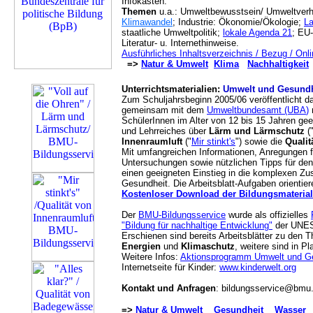
Infokästen.
Themen
u.a.: Umweltbewusstsein/ Umweltverh
Klimawandel
; Industrie: Ökonomie/Ökologie;
La
staatliche Umweltpolitik;
lokale Agenda 21
; EU-
Literatur- u. Internethinweise.
Ausführliches Inhaltsverzeichnis / Bezug / On
=>
Natur & Umwelt
Klima
Nachhaltigkeit
Unterrichtsmaterialien
:
Umwelt und Gesundh
Zum Schuljahrsbeginn 2005/06 veröffentlicht 
gemeinsam mit dem
Umweltbundesamt
(UBA
)
n
SchülerInnen im Alter von 12 bis 15 Jahren ge
und Lehrreiches über
Lärm und Lärmschutz
(
Innenraumluft
("
Mir stinkt's
") sowie die
Quali
Mit umfangreichen Informationen, Anregungen f
Untersuchungen sowie nützlichen Tipps für den 
einen geeigneten Einstieg in die komplexen 
Gesundheit. Die Arbeitsblatt-Aufgaben orientie
Kostenloser Download der Bildungsmaterial
Der
BMU-Bildungsservice
wurde als offizielles
"Bildung für nachhaltige Entwicklung"
der UNES
Erschienen sind bereits Arbeitsblätter zu den
Energien
und
Klimaschutz
, weitere sind in P
Weitere Infos:
Aktionsprogramm Umwelt und G
Internetseite für Kinder:
www.kinderwelt.org
Kontakt und Anfragen
: bildungsservice@bmu
=>
Natur & Umwelt
Gesundheit
Wasser