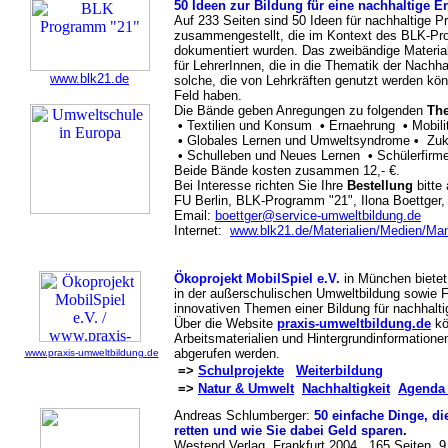
50 Ideen zur Bildung für eine nachhaltige E
Auf 233 Seiten sind 50 Ideen für nachhaltige Pr
zusammengestellt, die im Kontext des BLK-Pro
dokumentiert wurden. Das zweibändige Material
für LehrerInnen, die in die Thematik der Nachhal
www.blk21.de
solche, die von Lehrkräften genutzt werden kön
Feld haben.
Die Bände geben Anregungen zu folgenden
Th
•
Textilien und Konsum
•
Ernaehrung
•
Mobili
•
Globales Lernen und Umweltsyndrome
•
Zuku
•
Schulleben und Neues Lernen
•
Schülerfirm
Beide Bände kosten zusammen 12,- €.
Bei Interesse richten Sie Ihre
Bestellung
bitte 
FU Berlin, BLK-Programm "21", Ilona Boettger,
Email:
boettger@service-umweltbildung.de
Internet:
www.blk21.de/Materialien/Medien/Ma
Ökoprojekt MobilSpiel e.V.
in München bietet
in der außerschulischen Umweltbildung sowie F
innovativen Themen einer Bildung für nachhalti
Über die Website
praxis-umweltbildung.de
kö
Arbeitsmaterialien und Hintergrundinformatione
abgerufen werden.
www.praxis-umweltbildung.de
=>
Schulprojekte
Weiterbildung
=>
Natur & Umwelt
Nachhaltigkeit
Agenda 
Andreas Schlumberger:
50 einfache Dinge, di
retten und wie Sie dabei Geld sparen
.
Westend Verlag, Frankfurt 2004, 165 Seiten, 9