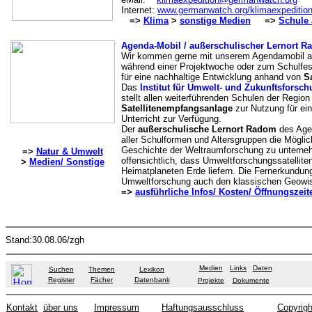
Internet:
www.germanwatch.org/klimaexpeditio
=>
Klima
>
sonstige Medien
=>
Schule 
Agenda-Mobil / außerschulischer Lernort R
Wir kommen gerne mit unserem Agendamobil an 
während einer Projektwoche oder zum Schulfest
für eine nachhaltige Entwicklung anhand von
Sa
Das
Institut für Umwelt- und Zukunftsfors
stellt allen weiterführenden Schulen der Region
Satellitenempfangsanlage
zur Nutzung für ei
Unterricht zur Verfügung.
Der
außerschulische Lernort Radom
des Age
aller Schulformen und Altersgruppen die Möglic
Geschichte der Weltraumforschung zu unterneh
=>
Natur & Umwelt
offensichtlich, dass Umweltforschungssatellite
>
Medien/ Sonstige
Heimatplaneten Erde liefern. Die Fernerkundun
Umweltforschung auch den klassischen Geowis
=>
ausführliche Infos/ Kosten/ Öffnungszei
Stand:30.08.06/zgh
Medien
Links
Daten
Suchen
Themen
Lexikon
Register
Fächer
Datenbank
Projekte
Dokumente
Kontakt
über uns
Impressum
Haftungsausschluss
Copyrigh