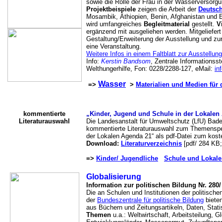
sowie die Rolle der Frau in der Wasserversorg
Projektbeispiele
zeigen die Arbeit der
Deutsch
Mosambik, Äthiopien, Benin, Afghanistan und E
wird umfangreiches
Begleitmaterial
gestellt.
V
ergänzend mit ausgeliehen werden. Mitgeliefer
Gestaltung/Erweiterung der Ausstellung und zur 
eine Veranstaltung.
Weitere Infos in einem Faltblatt zur Ausstellung
Info:
Kerstin Bandsom
, Zentrale Informationss
Welthungerhilfe, Fon: 0228/2288-127, eMail:
in
Wasser
=>
>
Materialien und Medien für 
kommentierte
„Kinder, Jugend und Schule in der Lokalen
Literaturauswahl
Die Landesanstalt für Umweltschutz (LfU) Bade
kommentierte Literaturauswahl zum Themenspe
der Lokalen Agenda 21“ als pdf-Datei zum kos
Download:
Literaturverzeichnis
[pdf/ 284 KB
=>
Kinder/ Jugendliche
Schule und Lokale
Globalisierung
Information zur politischen Bildung Nr. 280/
Die an Schulen und Institutionen der politische
der
Bundeszentrale für politische Bildung
bieten
aus Büchern und Zeitungsartikeln, Daten, Stati
Themen
u.a.: Weltwirtschaft, Arbeitsteilung, G