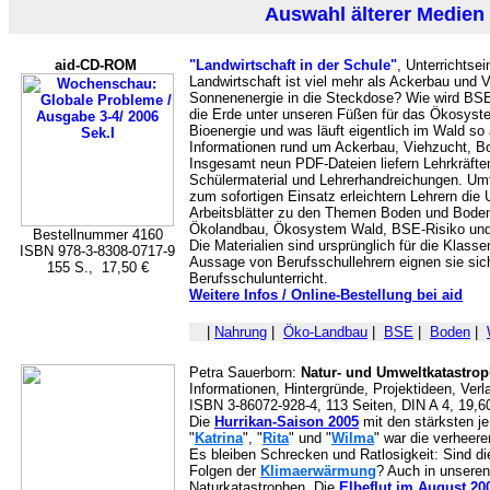
Auswahl älterer Medien
aid-CD-ROM
"Landwirtschaft in der Schule"
, Unterrichtsei
Landwirtschaft ist viel mehr als Ackerbau und
Sonnenenergie in die Steckdose? Wie wird BS
die Erde unter unseren Füßen für das Ökosyste
Bioenergie und was läuft eigentlich im Wald so
Informationen rund um Ackerbau, Viehzucht, 
Insgesamt neun PDF-Dateien liefern Lehrkräften
Schülermaterial und Lehrerhandreichungen. Um
zum sofortigen Einsatz erleichtern Lehrern die 
Arbeitsblätter zu den Themen Boden und Boden
Ökolandbau, Ökosystem Wald, BSE-Risiko und 
Bestellnummer 4160
Die Materialien sind ursprünglich für die Klass
ISBN 978-3-8308-0717-9
Aussage von Berufsschullehrern eignen sie sic
155 S., 17,50 €
Berufsschulunterricht.
Weitere Infos / Online-Bestellung bei aid
|
Nahrung
|
Öko-Landbau
|
BSE
|
Boden
|
Petra Sauerborn:
Natur- und Umweltkatastr
Informationen, Hintergründe, Projektideen, Ver
ISBN 3-86072-928-4, 113 Seiten, DIN A 4, 19,6
Die
Hurrikan-Saison 2005
mit den stärksten j
"
Katrina
", "
Rita
" und "
Wilma
" war die verheer
Es bleiben Schrecken und Ratlosigkeit: Sind di
Folgen der
Klimaerwärmung
? Auch in unseren
Naturkatastrophen. Die
Elbeflut im August 20