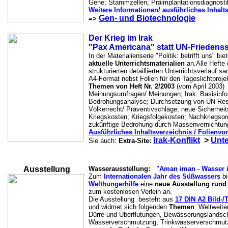
Gene; Stammzellen; Präimplantationsdiagnosti
Weitere Informationen/ ausführliches Inhalt
Gen- und Biotechnologie
=>
Der Krieg im Irak
"Pax Americana" statt UN-Friedens
In der Materialienserie "Politik: betrifft uns" b
aktuelle Unterrichtsmaterialien
an.Alle Hefte 
strukturierten detaillierten Unterrichtsverlauf 
A4-Format nebst Folien für den Tageslichtprojek
Themen von Heft Nr. 2/2003
(vom April 2003)
Meinungsumfragen/ Meinungen; Irak: Basisinf
Bedrohungsanalyse; Durchsetzung von UN-Reso
Völkerrecht/ Präventivschläge; neue Sicherheit
Kriegskosten; Kriegsfolgekosten; Nachkriegso
zukünftige Bedrohung durch Massenvernichtun
Ausführliches Inhaltsverzeichnis / Folienv
Irak-Konflikt
>
Unte
Sie auch:
Extra-Site:
Ausstellung
Wasserausstellung:
"Aman iman - Wasser i
Zum
Internationalen
Jahr des Süßwassers
bi
Welthungerhilfe
eine
neue Ausstellung run
zum kostenlosen Verleih an.
Die Ausstellung besteht aus
17 DIN A2 Bild-/T
und widmet sich folgenden
Themen
: Weltweit
Dürre und Überflutungen, Bewässerungslandsc
Wasserverschmutzung, Trinkwasserverschmut