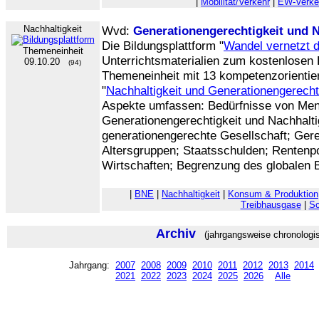
|
Mobilität/Verkehr
|
EW-Verke
Nachhaltigkeit
Wvd:
Generationengerechtigkeit und N
Die Bildungsplattform "
Wandel vernetzt 
Themeneinheit
Unterrichtsmaterialien zum kostenlosen 
09.10.20
(94)
Themeneinheit mit 13 kompetenzorientie
"
Nachhaltigkeit und Generationengerecht
Aspekte umfassen: Bedürfnisse von Mens
Generationengerechtigkeit und Nachhaltigk
generationengerechte Gesellschaft; Gere
Altersgruppen; Staatsschulden; Rentenpo
Wirtschaften; Begrenzung des globalen
|
BNE
|
Nachhaltigkeit
|
Konsum & Produktion
Treibhausgase
|
Sc
Archiv
(jahrgangsweise chronologi
Jahrgang:
2007
2008
2009
2010
2011
2012
2013
2014
2021
2022
2023
2024
2025
2026
Alle