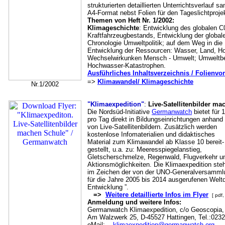
strukturierten detaillierten Unterrichtsverlauf 
A4-Format nebst Folien für den Tageslichtprojek
Themen von Heft Nr. 1/2002:
Klimageschichte
: Entwicklung des globalen 
Kraftfahrzeugbestands, Entwicklung der globale
Chronologie Umweltpolitik; auf dem Weg in die K
Entwicklung der Ressourcen: Wasser, Land, Ho
Wechselwirkunken Mensch - Umwelt; Umweltbe
Hochwasser-Katastrophen.
Ausführliches Inhaltsverzeichnis / Folienv
=>
Klimawandel/ Klimageschichte
Nr.1/2002
"Klimaexpedition"
:
Live-Satellitenbilder ma
Die Nordsüd-Initiative
Germanwatch
bietet für 
pro Tag direkt in Bildungseinrichtungen anhand
von Live-Satellitenbildern. Zusätzlich werden
kostenlose Infomaterialien und didaktisches
Material zum Klimawandel ab Klasse 10 bereit-
gestellt, u.a. zu: Meeresspiegelanstieg,
Gletscherschmelze, Regenwald, Flugverkehr u
Aktionsmöglichkeiten. Die Klimaexpedition ste
im Zeichen der von der UNO-Generalversamml
für die Jahre 2005 bis 2014 ausgerufenen Welt
Entwicklung ”.
=>
Weitere detaillierte Infos im Flyer
[ pdf,
Anmeldung und weitere Infos:
Germanwatch Klimaexpedition, c/o Geoscopia, 
Am Walzwerk 25, D-45527 Hattingen, Tel.:0232
eMail:
klimaexpedition@germanwatch.org