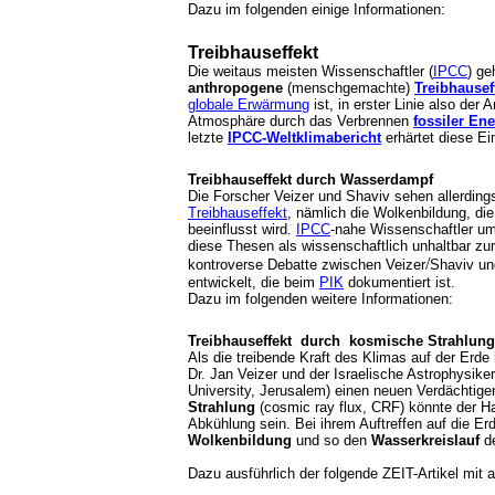
Dazu im folgenden einige Informationen:
Treibhauseffekt
Die weitaus meisten Wissenschaftler (
IPCC
) ge
anthropogene
(menschgemachte)
Treibhausef
globale Erwärmung
ist, in erster Linie also der 
Atmosphäre durch das Verbrennen
fossiler En
letzte
IPCC-Weltklimabericht
erhärtet diese E
Treibhauseffekt durch Wasserdampf
Die Forscher
Veizer und
Shaviv
sehen allerding
Treibhauseffekt
, nämlich die Wolkenbildung, di
beeinflusst wird.
IPCC
-nahe Wissenschaftler u
diese Thesen als wissenschaftlich unhaltbar zu
/
kontroverse Debatte zwischen
Veizer
Shaviv
un
entwickelt, die beim
PIK
dokumentiert ist.
Dazu im folgenden weitere Informationen:
Treibhauseffekt durch kosmische Strahlung
Als die treibende Kraft des Klimas auf der Erd
Dr. Jan Veizer und der Israelische Astrophysiker
University, Jerusalem) einen neuen Verdächti
Strahlung
(cosmic ray flux, CRF) könnte der 
Abkühlung sein. Bei ihrem Auftreffen auf die Er
Wolkenbildung
und so den
Wasserkreislauf
de
Dazu ausführlich der folgende ZEIT-Artikel mit 