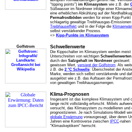
"tipping points")
im Klimasystem
wie z.B. der
Süßwasser im Nordmeer infolge einer Klimaerw
eine erheblichen Abkühlung auf der Nordhalbkug
Permafrostböden
werden für einen Kipp-Punkt 
schlagartig gewaltige Treibhausgas-Emissionen 
Treibhauseffekt
und in der Folge die
Klimaerwä
selbst verstärkender Prozess.
=>
Kipp-Punkte im Klimasystem
Golfstrom
Schwellenwerte
Die Kippschalter im Klimasystem werden meist 
Unterschreiten von wichtigen
Schwellenwerten
durch den
Salzgehalt im Nordmeer
gesteuert: 
gewissen Wert,
versiegt der Golfstrom
. Als wei
z.B. die
2 °C Schwelle
: Überschreitet der Anst
Marke, werden sich selbst verstärkende und dah
ausgelöst wie z.B. das Auftauen der Permafros
von gewaltigen Treibhausgasmengen.
Klima-Prognosen
Insgesamt ist das komplexe Klimasystem und 
lange nicht vollständig erforscht. Mittels aufw
versucht, das Klimasystem zu modellieren und d
prognostizieren. Je nach Simulations-Modell wir
globale Erwärmung
vorausgesagt, über deren U
Jahren eine Kontroverse zwischen
IPCC
-nahen 
"Klimaskeptikern" herrscht.