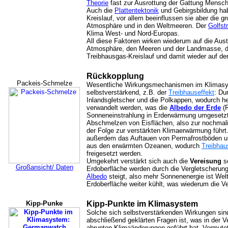
Theorie
fast zur Ausrottung der Gattung Mensch 
Auch die
Plattentektonik
und Gebirgsbildung hab
Kreislauf, vor allem beeinflussen sie aber die
Atmosphäre und in den Weltmeeren. Der
Golfst
Klima West- und Nord-Europas.
All diese Faktoren wirken wiederum auf die Au
Atmosphäre, den Meeren und der Landmasse, die
Treibhausgas-Kreislauf und damit wieder auf d
Rückkopplung
Packeis-Schmelze
Wesentliche Wirkungsmechanismen im Klimasyst
selbstverstärkend, z.B. der
Treibhauseffekt
: Du
Inlandsgletscher und die Polkappen, wodurch he
verwandelt werden, was die
Albedo der Erde
(R
Sonneneinstrahlung in Erderwärmung umgesetzt
Abschmelzen von Eisflächen, also zur nochmali
der Folge zur verstärkten Klimaerwärmung führt
außerdem das Auftauen von Permafrostböden u
aus den erwärmten Ozeanen, wodurch
Treibha
freigesetzt werden.
Umgekehrt verstärkt sich auch die
Vereisung
se
Großansicht/ Daten
Erdoberfläche werden durch die Vergletscherung
Albedo
steigt, also mehr Sonnenenergie ist Welt
Erdoberfläche weiter kühlt, was wiederum die Ve
Kipp-Punke
Kipp-Punkte im Klimasystem
Solche sich selbstverstärkenden Wirkungen sind
abschließend geklärten Fragen ist, was in der V
abrupten Klimaänderungen geführt hat. Vermute