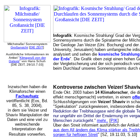
Infografik
: Kosmische Strahlung/ Grad der Ver
Sonnensystems durch die Spiralarme der Milc
Milchstraße/ Sonnensystem
Der Geologe Jan Veizer (Uni. Bochung) und der 
Großansicht
[
DIE ZEIT
]
University, Jerusalem) haben umfangreiche ird
analysiert und sehen die
kosmische Strahlung
Ausführliche Informationen im
Artikel "
Klimagruß von der
der Erde
". Die Grafik oben zeigt einen hohen G
Galaxis
" von Hans Schuh
der Vergletscherung und der sich periodisch v
[DIE ZEIT, 29/10.7.03]
beim Durchlauf unseres Sonnensystems durch di
Inzwischen haben die
Kontroverse zwischen Veizer/ Shav
Klimaforscher einen
Ende Okt. 2003 haben
14 Klimaforscher
, die 
Fachaufsatz
effekt menschgemacht) vertreten, in einem
offe
veröffentlicht (Eos, Bd.
Schlussfolgerungen von
Veizer/ Shaviv
in scha
85, S. 38, 2004),
"Spekulation" zurückgewiesen, insbesondere di
in dem sie Veizer und
Reduktion der Treibhausgase wird die globale Te
Shaviv Manipulation der
nur ungefähr ein Drittel der Erwärmung im verg
Daten und eine viel zu
Menschen zurückgeht
.“
mehr..
[
PIK
]
weitreichende
Über den Streit informiert ausführlich der Artikel:
Interpretation der
aus dem All ändern das Klima stärker als Trei
.
Resultate vorwerfen
sorgen für heftigen Streit
" [SZ, 19.11.03, S.10]