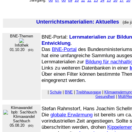
Jahrgang:
06
07
08
09
10
11
12
13
14
15
16
17
18
Unterrichtsmaterialien: Aktuelles
(die j
BNE-Themen
BNE-Portal:
Lernmaterialien zur Bildun
Entwicklung
.
Infothek
Das
BNE-Portal
des Bundesministeriums 
01.10.20
(93)
hat eine umfangreiche Sammlung ausges
Lernmaterialien zur
Bildung für nachhalt
Links zu weiteren Datenbanken in einer
Über einen Filter können bestimmte The
eingegrenzt werden.
|
Schule
|
BNE
|
Treibhausgase
|
Klimaerwärmun
Gesundheit
|
Müll/Re
Klimawandel
Stefan Rahmstorf, Hans Joachim Schell
Die
globale Erwärmung
ist bereits um ca
vorindustriellen Zeit angestiegen. Sollte
Sachbuch
05.08.20
(90)
überschritten werden, drohen
Kippeleme