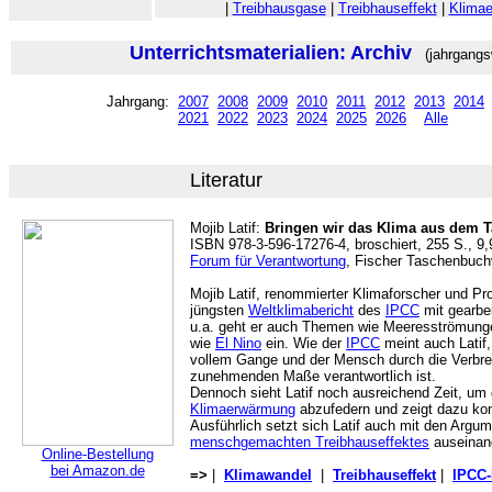
|
Treibhausgase
|
Treibhauseffekt
|
Klima
Unterrichtsmaterialien: Archiv
(jahrgangs
Jahrgang:
2007
2008
2009
2010
2011
2012
2013
2014
2021
2022
2023
2024
2025
2026
Alle
Literatur
Mojib Latif:
Bringen wir das Klima aus dem T
ISBN 978-3-596-17276-4, broschiert, 255 S., 9,
Forum für Verantwortung
, Fischer Taschenbuchv
Mojib Latif, renommierter Klimaforscher und Pr
jüngsten
Weltklimabericht
des
IPCC
mit gearbeit
u.a. geht er auch Themen wie Meeresströmung
wie
El Nino
ein. Wie der
IPCC
meint auch Latif
vollem Gange und der Mensch durch die Verb
zunehmenden Maße verantwortlich ist.
Dennoch sieht Latif noch ausreichend Zeit, u
Klimaerwärmung
abzufedern und zeigt dazu kon
Ausführlich setzt sich Latif auch mit den Argu
menschgemachten Treibhauseffektes
auseinan
Online-Bestellung
bei Amazon.de
=>
|
Klimawandel
|
Treibhauseffekt
|
IPCC-