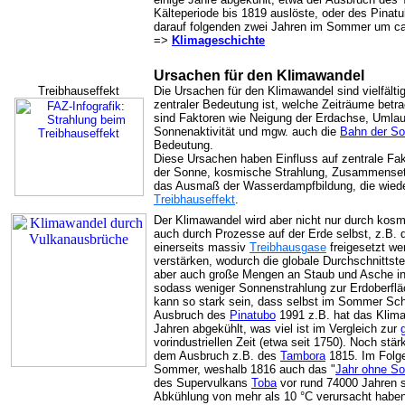
Kälteperiode bis 1819 auslöste, oder des Pinat
darauf folgenden zwei Jahren im Sommer um ca
=>
Klimageschichte
Ursachen für den Klimawandel
Treibhauseffekt
Die Ursachen für den Klimawandel sind vielfält
zentraler Bedeutung ist, welche Zeiträume betr
sind Faktoren wie Neigung der Erdachse, Umla
Sonnenaktivität und mgw. auch die
Bahn der So
Bedeutung.
Diese Ursachen haben Einfluss auf zentrale Fak
der Sonne, kosmische Strahlung, Zusammenset
das Ausmaß der Wasserdampfbildung, die wiede
Treibhauseffekt
.
Der Klimawandel wird aber nicht nur durch kos
auch durch Prozesse auf der Erde selbst, z.B.
einerseits massiv
Treibhausgase
freigesetzt we
verstärken, wodurch die globale Durchschnittste
aber auch große Mengen an Staub und Asche in
sodass weniger Sonnenstrahlung zur Erdoberflä
kann so stark sein, dass selbst im Sommer Schn
Ausbruch des
Pinatubo
1991 z.B. hat das Klima
Jahren abgekühlt, was viel ist im Vergleich zur
vorindustriellen Zeit (etwa seit 1750). Noch stär
dem Ausbruch z.B. des
Tambora
1815. Im Folge
Sommer, weshalb 1816 auch das "
Jahr ohne S
des Supervulkans
Toba
vor rund 74000 Jahren s
Abkühlung von mehr als 10 °C verursacht hab