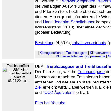
zu werden mit
schwerwiegenden irrevers
die vielfältigen Auswirkungen des Klima
und Pflanzen teils hoch problematisch b
diesem Hintergrund informieren die Wiss
und
Hans Joachim Schellnhuber
kompakt 
Wissensstand (2018) über eines der wi
globaler Bedeutung.
Bestellung
(4,50 €),
Inhaltsverzeichnis
(p
|
Klimageschichte
|
Treibhausgase
|
Klimaerwärmu
Klimawandelfolgen
|
Kippelemente
|
N
Treibhauseffekt
UBA:
Treibhausgase und Treibhauseffe
Der Film zeigt, welche
Treibhausgase
den
Mensch verursachten Emissionen haben,
Erklärfilm
03.04.20
(88)
entstehen und wie sie so stark reduzier
Ziel
erreicht wird. Dabei werden u.a. die 
und "
CO2-Äquivalent
" erklärt.
Film bei Youtube