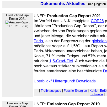
Dokumente: Aktuelles
(die jüngsten
Production-Gap-
UNEP:
Production Gap Report 2021
Report 2021
Im Vorfeld des UN-Klimagipfels
COP26
p
jährlichen "Production Gap Report", der 
11.10.21
(141)
zwischen der von Regierungen geplante
und jener Menge, die vereinbar wäre mi
Paris
, also der Bergrenzung der
globale
möglichst sogar auf 1,5°C. Laut Report w
Paris-Abkommen unterzeichnet haben, j
Kohle, 71 % mehr Erdgas und 57% mehr E
mit dem
1,5-Grad-Ziel
. Auch werden die 
noch weitaus stärker subventioniert als 
fordert stattdessen eine beschleunigte
De
Überblick/ Hintergrund/ Downloads
|
Treibhausgase
|
Fossile Energien
|
Kohle
|
Erdö
Schwelle
|
Emssions Gap
UNEP:
Emissions Gap Report 2019
Report 2019