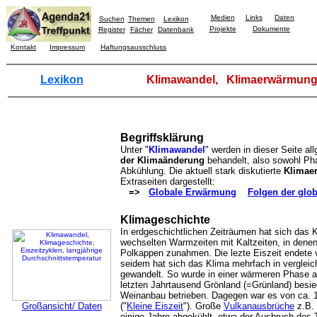
Medien
Links
Daten
Suchen
Themen
Lexikon
Projekte
Dokumente
Register
Fächer
Datenbank
Kontakt
Impressum
Haftungsausschluss
Lexikon
Klimawandel, Klimaerwärmung
Begriffsklärung
Unter "
Klimawandel
" werden in dieser Seite a
der Klimaänderung
behandelt, also sowohl Ph
Abkühlung. Die aktuell stark diskutierte
Klimae
Extraseiten dargestellt:
=>
Globale Erwärmung
Folgen der glo
Klimageschichte
In erdgeschichtlichen Zeiträumen hat sich das K
wechselten Warmzeiten mit Kaltzeiten, in denen
Polkappen zunahmen. Die lezte Eiszeit endete 
seidem hat sich das Klima mehrfach in verglei
gewandelt. So wurde in einer wärmeren Phase a
letzten Jahrtausend Grönland (=Grünland) besie
Weinanbau betrieben. Dagegen war es von ca. 14
Großansicht/ Daten
("
Kleine Eiszeit
"). Große
Vulkanausbrüche
z.B. 
einige Jahre abgekühlt, etwa der Ausbruch des 