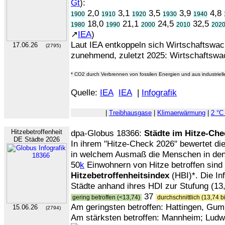
Gt
):
2,0
3,1
3,5
3,9
4,8
1900
1910
1920
1930
1940
18,0
21,1
24,5
32,5
1980
1990
2000
2010
202
↗
IEA
)
Laut IEA entkoppeln sich Wirtschaftsw
17.06.26
(2795)
zunehmend, zuletzt 2025: Wirtschaftsw
* CO2 durch Verbrennen von fossilen Energien und aus industriel
Quelle:
IEA
IEA
|
Infografik
|
Treibhausgase
|
Klimaerwärmung
|
2 °C
Hitzebetroffenheit
dpa-Globus 18366:
Städte im Hitze-Che
DE Städte 2026
In ihrem "Hitze-Check 2026" bewertet di
in welchem Ausmaß die Menschen in den
50
k
Einwohnern von Hitze betroffen sind 
Hitzebetroffenheitsindex
(HBI)*. Die Inf
Städte anhand ihres HDI zur Stufung (13,
37
gering betroffen (<13,74)
durchschnittlich (13,74 b
Am geringsten betroffen: Hattingen, Gu
15.06.26
(2794)
Am stärksten betroffen: Mannheim; Ludw