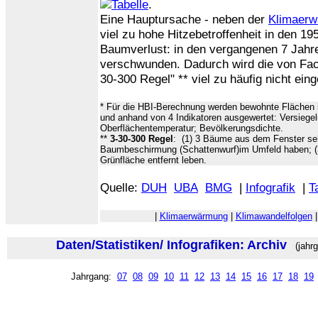
.
Eine Hauptursache - neben der
Klimaer
viel zu hohe Hitzebetroffenheit in den 19
Baumverlust: in den vergangenen 7 Jahr
verschwunden. Dadurch wird die von Fac
30-300 Regel" ** viel zu häufig nicht eing
* Für die HBI-Berechnung werden bewohnte Flächen 
und anhand von 4 Indikatoren ausgewertet: Versiege
Oberflächentemperatur; Bevölkerungsdichte.
**
3-30-300 Regel
: (1) 3 Bäume aus dem Fenster se
Baumbeschirmung (Schattenwurf)im Umfeld haben; (
Grünfläche entfernt leben.
Quelle:
DUH
UBA
BMG
|
Infografik
|
T
|
Klimaerwärmung
|
Klimawandelfolgen
Daten/Statistiken/ Infografiken: Archiv
(jahrg
Jahrgang:
07
08
09
10
11
12
13
14
15
16
17
18
19