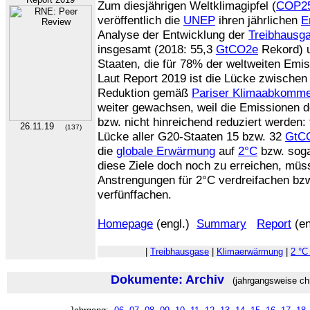
Zum diesjährigen Weltklimagipfel (
COP2
veröffentlich die
UNEP
ihren jährlichen
E
Analyse der Entwicklung der
Treibhausg
insgesamt (2018: 55,3
GtCO2e
Rekord) 
Staaten, die für 78% der weltweiten Emis
Laut Report 2019 ist die Lücke zwischen
Reduktion gemäß
Pariser Klimaabkomm
weiter gewachsen, weil die Emissionen d
bzw. nicht hinreichend reduziert werden: 
26.11.19
(137)
Lücke aller G20-Staaten 15 bzw. 32
GtC
die
globale Erwärmung
auf
2°C
bzw. soga
diese Ziele doch noch zu erreichen, müs
Anstrengungen für 2°C verdreifachen bzw
verfünffachen.
Homepage
(engl.)
Summary
Report
(en
|
Treibhausgase
|
Klimaerwärmung
|
2 °C
Dokumente: Archiv
(jahrgangsweise chr