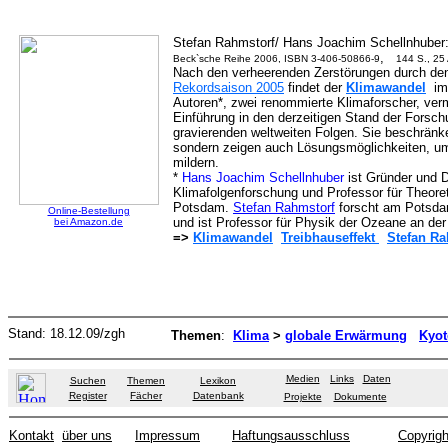
Stefan Rahmstorf/ Hans Joachim Schellnhuber
,
Beck`sche Reihe 2006,
ISBN 3-406-50866-9
144 S., 25 
Nach den verheerenden Zerstörungen durch d
Rekordsaison 2005
findet der
Klimawandel
im
Autoren*, zwei renommierte Klimaforscher, verm
Einführung in den derzeitigen Stand der Fors
gravierenden weltweiten Folgen. Sie beschränke
sondern zeigen auch Lösungsmöglichkeiten, um
mildern.
*
Hans Joachim Schellnhuber
ist Gründer und D
Klimafolgenforschung und Professor für Theoret
Potsdam.
Stefan Rahmstorf
forscht am Potsdam
Online-Bestellung
und ist Professor für Physik der Ozeane an der
bei Amazon.de
=>
Klimawandel
Treibhauseffekt
Stefan Ra
Stand:
18.12.09
/zgh
Themen
:
Klima
>
globale Erwärmung
Kyot
Medien
Links
Daten
Suchen
Themen
Lexikon
Register
Fächer
Datenbank
Projekte
Dokumente
Kontakt
über uns
Impressum
Haftungsausschluss
Copyrigh