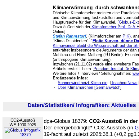
Klimaerwärmung durch schwankende
Dänische Klimaforscher meinten eine Parallelen
und Klimaerwärmung festzustellen und vermutete
Hauptursache für den Klimawandel. [
Globus-Ext
Dazu äußert sich der
Klimaforscher Prof. Dr.A.
Online]
Stefan Rahmstorf
, (Klimaforscher am
PIK)
, an
"Klima-Dissidenten": "
Flotte Kurven, dünne Da
Klimawandel bleibt die Wissenschaft auf der St
entkräftet insbesondere die Argumente der dän
Mahlkau und Horst Malberg (FU Berlin). Er unte
(anthropogene Klimaerwärmung).
Inzwischen (21.11.02) wurde eine erweiterte Fa
Artikels erstellt: beim
Potsdam-Institut für Kli
Weitere Infos / Interviews/ Stellungnahmen:
www
Ergänzende Infos:
-
Sonnenwind heizt Klima ein
[
TeachersNews
]
-
Über Klimamärchen
[
Germanwatch
]
Daten/Statistiken/ Infografiken: Aktuelles
(
CO2-Ausstoß
dpa-Globus 18379:
CO2-Ausstoß in der
WE 1900-2025
Der energiebedingte* CO2-Ausstoß (in
G
19-facht auf zuletzt 2025:38,1 (+0,2 ggü.2