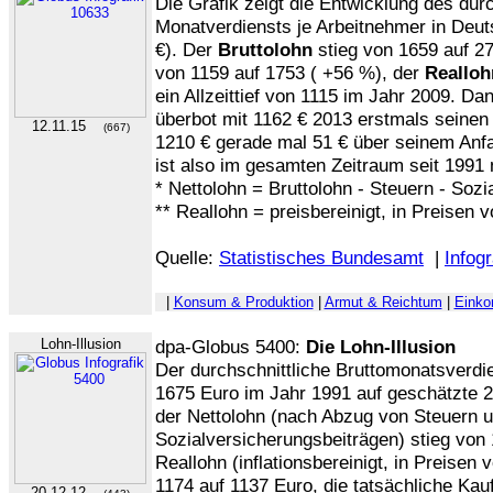
Die Grafik zeigt die Entwicklung des dur
Monatverdiensts je Arbeitnehmer in Deut
€). Der
Bruttolohn
stieg von 1659 auf 2
von 1159 auf 1753 ( +56 %), der
Realloh
ein Allzeittief von 1115 im Jahr 2009. Dan
überbot mit 1162 € 2013 erstmals seinen 
12.11.15
(667)
1210 € gerade mal 51 € über seinem Anfa
ist also im gesamten Zeitraum seit 1991
* Nettolohn = Bruttolohn - Steuern - Soz
** Reallohn = preisbereinigt, in Preisen 
Quelle:
Statistisches Bundesamt
|
Infogr
|
Konsum & Produktion
|
Armut & Reichtum
|
Einko
Lohn-Illusion
dpa-Globus 5400:
Die Lohn-Illusion
Der durchschnittliche Bruttomonatsverdie
1675 Euro im Jahr 1991 auf geschätzte 
der Nettolohn (nach Abzug von Steuern 
Sozialversicherungsbeiträgen) stieg von 
Reallohn (inflationsbereinigt, in Preisen
1174 auf 1137 Euro, die tatsächliche Kau
20.12.12