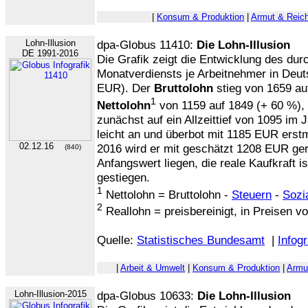
|
Konsum & Produktion
|
Armut & Reic
Lohn-Illusion
dpa-Globus 11410:
Die Lohn-Illusion
DE 1991-2016
Die Grafik zeigt die Entwicklung des dur
Monatverdiensts je Arbeitnehmer in Deut
EUR). Der
Bruttolohn
stieg von 1659 au
1
Nettolohn
von 1159 auf 1849 (+ 60 %),
zunächst auf ein Allzeittief von 1095 im 
leicht an und überbot mit 1185 EUR erst
02.12.16
2016 wird er mit geschätzt 1208 EUR g
(840)
Anfangswert liegen, die reale Kaufkraft i
gestiegen.
1
Nettolohn = Bruttolohn -
Steuern
-
Sozi
2
Reallohn = preisbereinigt, in Preisen v
Quelle:
Statistisches Bundesamt
|
Infogr
|
Arbeit & Umwelt
|
Konsum & Produktion
|
Armu
Lohn-Illusion-2015
dpa-Globus 10633:
Die Lohn-Illusion