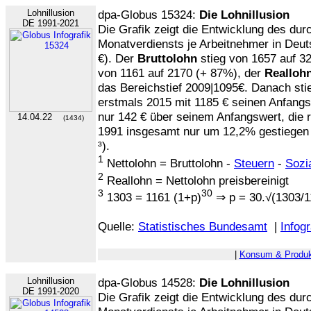
Lohnillusion
dpa-Globus 15324:
Die Lohnillusion
DE 1991-2021
Die Grafik zeigt die Entwicklung des dur
Monatverdiensts je Arbeitnehmer in Deut
€). Der
Bruttolohn
stieg von 1657 auf 3
von 1161 auf 2170 (+ 87%), der
Realloh
das Bereichstief 2009|1095€. Danach stie
erstmals 2015 mit 1185 € seinen Anfangs
nur 142 € über seinem Anfangswert, die re
14.04.22
(1434)
1991 insgesamt nur um 12,2% gestiegen
³).
1
Nettolohn = Bruttolohn -
Steuern
-
Sozi
2
Reallohn = Nettolohn preisbereinigt
3
30
1303 = 1161 (1+p)
⇒ p = 30.√(1303/1
Quelle:
Statistisches Bundesamt
|
Infogr
|
Konsum & Produk
Lohnillusion
dpa-Globus 14528:
Die Lohnillusion
DE 1991-2020
Die Grafik zeigt die Entwicklung des dur