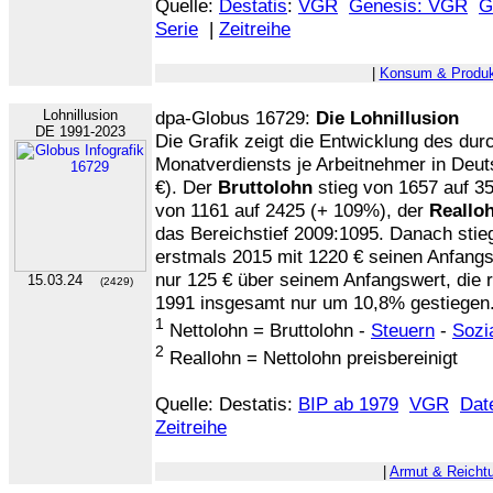
Quelle:
Destatis
:
VGR
Genesis: VGR
G
Serie
|
Zeitreihe
|
Konsum & Produk
Lohnillusion
dpa-Globus 16729:
Die Lohnillusion
DE 1991-2023
Die Grafik zeigt die Entwicklung des dur
Monatverdiensts je Arbeitnehmer in Deut
€). Der
Bruttolohn
stieg von 1657 auf 3
von 1161 auf 2425 (+ 109%), der
Reallo
das Bereichstief 2009:1095. Danach stieg
erstmals 2015 mit 1220 € seinen Anfangs
nur 125 € über seinem Anfangswert, die re
15.03.24
(2429)
1991 insgesamt nur um 10,8% gestiegen
1
Nettolohn = Bruttolohn -
Steuern
-
Sozi
2
Reallohn = Nettolohn preisbereinigt
Quelle: Destatis:
BIP ab 1979
VGR
Dat
Zeitreihe
|
Armut & Reicht