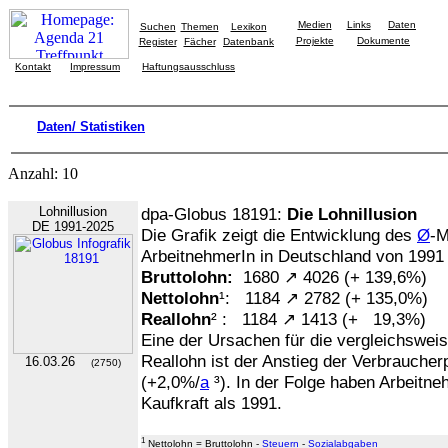
Medien
Links
Daten
Suchen
Themen
Lexikon
Projekte
Dokumente
Register
Fächer
Datenbank
Kontakt
Impressum
Haftungsausschluss
Daten/ Statistiken
Anzahl: 10
Lohnillusion
dpa-Globus 18191:
Die Lohnillusion
DE 1991-2025
Die Grafik zeigt die Entwicklung des
Ø
-M
ArbeitnehmerIn in Deutschland von 1991 b
Bruttolohn:
1680 ↗ 4026 (+ 139,6%)
Nettolohn
¹: 1184 ↗ 2782 (+ 135,0%)
Reallohn
² : 1184 ↗ 1413 (+ 19,3%)
Eine der Ursachen für die vergleichswei
Reallohn ist der Anstieg der Verbrauche
16.03.26
(2750)
(+2,0%/
a
³). In der Folge haben Arbeitn
Kaufkraft als 1991.
1
Nettolohn = Bruttolohn -
Steuern
-
Sozialabgaben