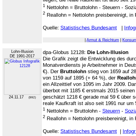
1
Nettolohn = Bruttolohn - Steuern - Soz
2
Reallohn = Nettolohn preisbereinigt, in
Quelle:
Statistisches Bundesamt
|
Infog
|
Armut & Reichtum
|
Konsum
Lohn-Illusion
dpa-Globus 12128:
Die Lohn-Illusion
DE 1991-2017
Die Grafik zeigt die Entwicklung des dur
Monatverdiensts je Arbeitnehmer in Deut
€). Der
Bruttolohn
stieg von 1659 auf 2
von 1159 auf 1895 (+ 64 %), der
Realloh
ein Allzeittief von 1095 im Jahr 2009. Da
überbot mit 1185 € erstmals 2015 seinen
geschätzt 1218 € gerade mal 59 € über s
24.11.17
(992)
reale Kaufkraft ist also seit 1991 nur um
1
Nettolohn = Bruttolohn -
Steuern
-
Sozi
2
Reallohn = Nettolohn preisbereinigt, in
Quelle:
Statistisches Bundesamt
|
Infogr