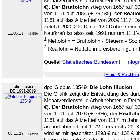
Monatverdiensts je Arbeitnehmer in Deut
€). Der
Bruttolohn
stieg von 1657 auf 3
von 1161 auf 2084 (+ 79,5%), der
Reallo
1161 auf das Allzeittief von 2009|1117. Da
zuletzt 2020|290 €, nur 129 € über seine
Kaufkraft ist also seit 1991 nur um 11,1
12.03.21
(1889)
1
Nettolohn = Bruttolohn - Steuern - Soz
2
Reallohn = Nettolohn preisbereinigt, in
Quelle:
Statistisches Bundesamt
|
Infogr
|
Armut & Reichtum
Lohn-Illusion
dpa-Globus 13549:
Die Lohn-Illusion
DE 1991-2019
Die Grafik zeigt die Entwicklung des dur
Monatverdiensts je Arbeitnehmer in Deut
€). Der
Bruttolohn
stieg von 1657 auf 3
von 1161 auf 2078 (+ 79%), der
Realloh
1161 auf das Allzeittief von 1117 im Jahr
an und überbot mit 1172 € erstmals 2013
wird er mit geschätzt 1293 € nur 132 € 
08.11.19
(1544)
liegen, die reale Kaufkraft ist also seit