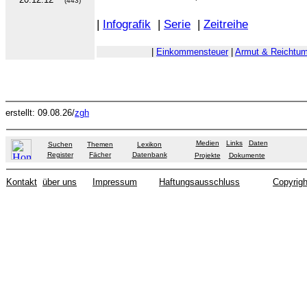
(443)
|
Infografik
|
Serie
|
Zeitreihe
|
Einkommensteuer
|
Armut & Reichtu
erstellt: 09.08.26/
zgh
Medien
Links
Daten
Suchen
Themen
Lexikon
Register
Fächer
Datenbank
Projekte
Dokumente
Kontakt
über uns
Impressum
Haftungsausschluss
Copyrigh