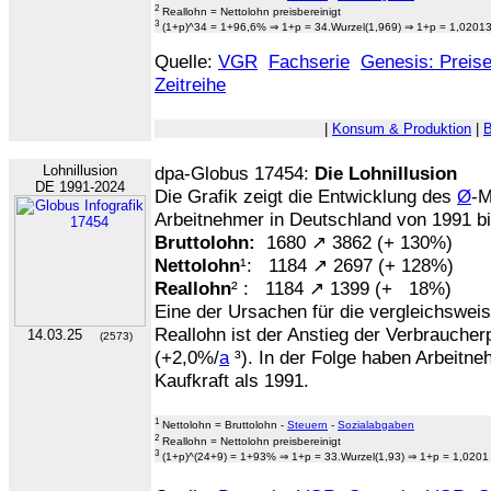
2
Reallohn = Nettolohn preisbereinigt
3
(1+p)^34 = 1+96,6% ⇒ 1+p = 34.Wurzel(1,969) ⇒ 1+p = 1,0201
Quelle:
VGR
Fachserie
Genesis: Preis
Zeitreihe
|
Konsum & Produktion
|
B
Lohnillusion
dpa-Globus 17454:
Die Lohnillusion
DE 1991-2024
Die Grafik zeigt die Entwicklung des
Ø
-M
Arbeitnehmer in Deutschland von 1991 bis
Bruttolohn:
1680 ↗ 3862 (+ 130%)
Nettolohn
¹: 1184 ↗ 2697 (+ 128%)
Reallohn
² : 1184 ↗ 1399 (+ 18%)
Eine der Ursachen für die vergleichswei
Reallohn ist der Anstieg der Verbrauche
14.03.25
(2573)
(+2,0%/
a
³). In der Folge haben Arbeitn
Kaufkraft als 1991.
1
Nettolohn = Bruttolohn -
Steuern
-
Sozialabgaben
2
Reallohn = Nettolohn preisbereinigt
3
(1+p)^(24+9) = 1+93% ⇒ 1+p = 33.Wurzel(1,93) ⇒ 1+p = 1,0201