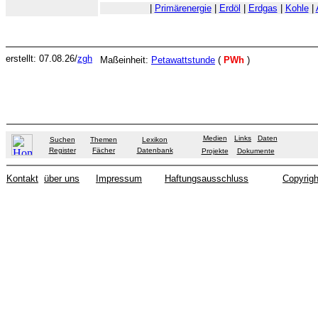
|
Primärenergie
|
Erdöl
|
Erdgas
|
Kohle
|
erstellt: 07.08.26/
zgh
Maßeinheit:
Petawattstunde
(
PWh
)
Medien
Links
Daten
Suchen
Themen
Lexikon
Register
Fächer
Datenbank
Projekte
Dokumente
Kontakt
über uns
Impressum
Haftungsausschluss
Copyrigh