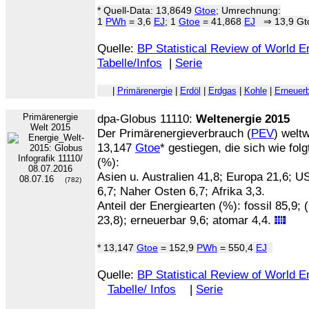
* Quell-Data: 13,8649
Gtoe
; Umrechnung:
1
PWh
= 3,6
EJ
; 1
Gtoe
= 41,868
EJ
⇒ 13,9 Gto
Quelle:
BP Statistical Review of World 
Tabelle/Infos
|
Serie
|
Primärenergie
|
Erdöl
|
Erdgas
|
Kohle
|
Erneuer
Primärenergie
dpa-Globus 11110:
Weltenergie 2015
Welt 2015
Der Primärenergieverbrauch (
PEV
) welt
13,147
Gtoe
* gestiegen, die sich wie fol
(%):
Asien u. Australien 41,8; Europa 21,6; 
08.07.16
(782)
6,7; Naher Osten 6,7; Afrika 3,3.
Anteil der Energiearten (%): fossil 85,9;
23,8); erneuerbar 9,6; atomar 4,4.
* 13,147
Gtoe
= 152,9
PWh
= 550,4
EJ
Quelle:
BP Statistical Review of World E
Tabelle/ Infos
|
Serie