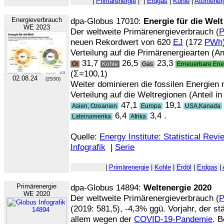
|
Primärenergie
|
|
Erdgas
|
Kohle
|
Atomener
Energieverbrauch
dpa-Globus 17010:
Energie für die Welt
WE 2023
Der weltweite Primärenergieverbrauch (
neuen Rekordwert von 620
EJ
(172
PWh
Verteilung auf die Primärenergiearten (Ant
31,7
26,5
23,3
Öl
Kohle
Gas
Erneuerbare Ene
(Σ=100,1)
02.08.24
(2530)
Weiter dominieren die fossilen Energie
Verteilung auf die Weltregionen (Anteil in
47,1
19,1
Asien, Ozeanien
Europa
USA,Kanada
6,4
3,4 .
Lateinamerika
Afrika
Quelle:
Energy Institute: Statistical Rev
Infografik
|
Serie
|
Primärenergie
|
Kohle
|
Erdöl
|
Erdgas
|
Primärenergie
dpa-Globus 14894:
Weltenergie 2020
WE 2020
Der weltweite Primärenergieverbrauch (
(2019: 581,5), -4,3% ggü. Vorjahr, der s
allem wegen der
COVID-19-Pandemie
. 