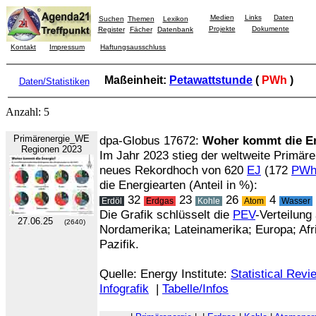
Medien
Links
Daten
Suchen
Themen
Lexikon
Projekte
Dokumente
Register
Fächer
Datenbank
Kontakt
Impressum
Haftungsausschluss
Maßeinheit:
Petawattstunde
(
PWh
)
Daten/Statistiken
Anzahl: 5
Primärenergie_WE
dpa-Globus 17672:
Woher kommt die E
Regionen 2023
Im Jahr 2023 stieg der weltweite Primär
neues Rekordhoch von 620
EJ
(172
PW
die Energiearten (Anteil in %):
32
23
26
4
Erdöl
Erdgas
Kohle
Atom
Wasser
Die Grafik schlüsselt die
PEV
-Verteilung
27.06.25
(2640)
Nordamerika; Lateinamerika; Europa; Afr
Pazifik.
Quelle: Energy Institute:
Statistical Rev
Infografik
|
Tabelle/Infos