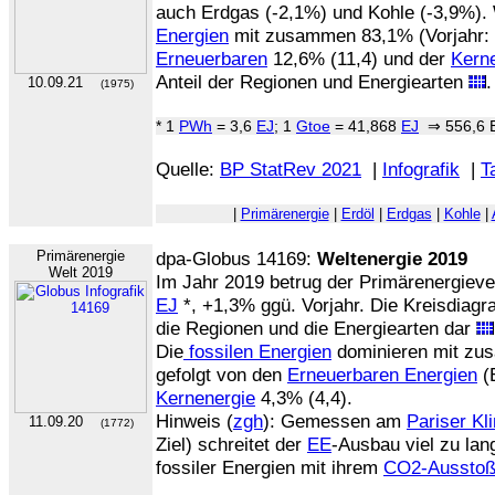
auch Erdgas (-2,1%) und Kohle (-3,9%).
Energien
mit zusammen 83,1% (Vorjahr: 8
Erneuerbaren
12,6% (11,4) und der
Kern
Anteil der Regionen und Energiearten
.
10.09.21
(1975)
* 1
PWh
= 3,6
EJ
; 1
Gtoe
= 41,868
EJ
⇒ 556,6 E
Quelle:
BP StatRev 2021
|
Infografik
|
T
|
Primärenergie
|
Erdöl
|
Erdgas
|
Kohle
|
Primärenergie
dpa-Globus 14169:
Weltenergie 2019
Welt 2019
Im Jahr 2019 betrug der Primärenergieve
EJ
*, +1,3% ggü. Vorjahr. Die Kreisdiagr
die Regionen und die Energiearten dar
Die
fossilen Energien
dominieren mit zus
gefolgt von den
Erneuerbaren Energien
(E
Kernenergie
4,3% (4,4).
Hinweis (
zgh
): Gemessen am
Pariser K
11.09.20
(1772)
Ziel) schreitet der
EE
-Ausbau viel zu lan
fossiler Energien mit ihrem
CO2-Aussto