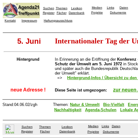
Medien
Links
Daten
Suchen
Themen
Lexikon
Projekte
Dokumente
Register
Fächer
Datenbank
Kontakt
Impressum
Haftungsausschluss
5. Juni
Internationaler Tag der 
Hintergrund
In Erinnerung an die Eröffnung der
Konferenz 
Schutz der Umwelt am 5. Juni 1972
in Stock
und später auch die Bundesrepublik Deutschla
der Umwelt" erklärt.
=>
Hintergrund-Infos / Übersicht zu den 
neue Adresse !
zur neuen
Diese Seite ist umgezogen:
Stand:04.06.02/zgh
Themen:
Natur & Umwelt
Bio-Vielfalt
Ener
Nachhaltigkeit
Agenda-Schulen
Lokale A
Medien
Links
Daten
Suchen
Themen
Lexikon
Register
Fächer
Datenbank
Projekte
Dokumente