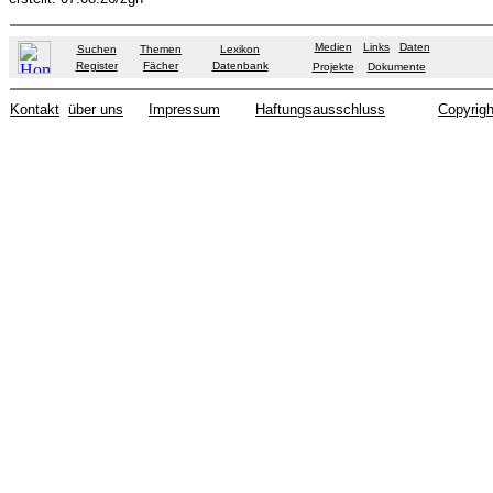
Medien
Links
Daten
Suchen
Themen
Lexikon
Register
Fächer
Datenbank
Projekte
Dokumente
Kontakt
über uns
Impressum
Haftungsausschluss
Copyrigh