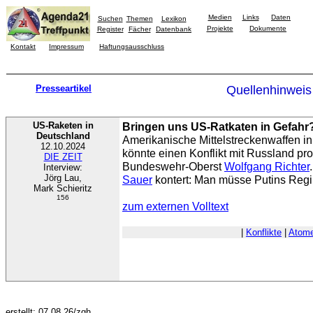
Medien
Links
Daten
Suchen
Themen
Lexikon
Projekte
Dokumente
Register
Fächer
Datenbank
Kontakt
Impressum
Haftungsausschluss
Presseartikel
Quellenhinweis
US-Raketen in
Bringen uns US-Ratkaten in Gefahr
Deutschland
Amerikanische Mittelstreckenwaffen in
12.10.2024
könnte einen Konflikt mit Russland pro
DIE ZEIT
Bundeswehr-Oberst
Wolfgang Richter
Interview:
Jörg Lau,
Sauer
kontert: Man müsse Putins Regi
Mark Schieritz
156
zum externen Volltext
|
Konflikte
|
Atome
erstellt: 07.08.26/zgh