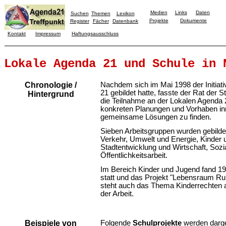
Medien
Links
Daten
Suchen
Themen
Lexikon
Projekte
Dokumente
Register
Fächer
Datenbank
Kontakt
Impressum
Haftungsausschluss
Lokale Agenda 21 und Schule in 
Chronologie /
Nachdem sich im Mai 1998 der Initiati
21 gebildet hatte, fasste der Rat der 
Hintergrund
die Teilnahme an der Lokalen Agenda 2
konkreten Planungen und Vorhaben inn
gemeinsame Lösungen zu finden.
Sieben Arbeitsgruppen wurden gebilde
Verkehr, Umwelt und Energie, Kinder 
Stadtentwicklung und Wirtschaft, Sozi
Öffentlichkeitsarbeit.
Im Bereich Kinder und Jugend fand 19
statt und das Projekt "Lebensraum Ruh
steht auch das Thema Kinderrechten 
der Arbeit.
Beispiele von
Folgende
Schulprojekte
werden darges