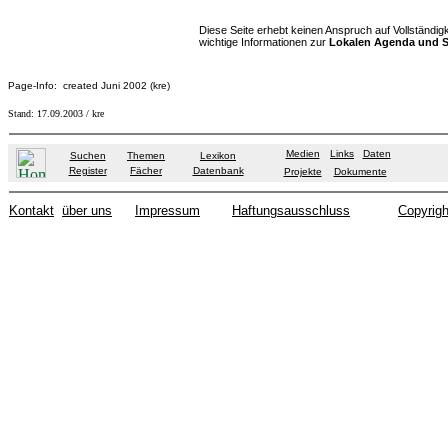
Diese Seite erhebt keinen Anspruch auf Vollständigkei
wichtige Informationen zur
Lokalen Agenda und 
Page-Info: created Juni 2002 (kre)
Stand:
17.09.2003
/ kre
Medien
Links
Daten
Suchen
Themen
Lexikon
Register
Fächer
Datenbank
Projekte
Dokumente
Kontakt
über uns
Impressum
Haftungsausschluss
Copyrigh