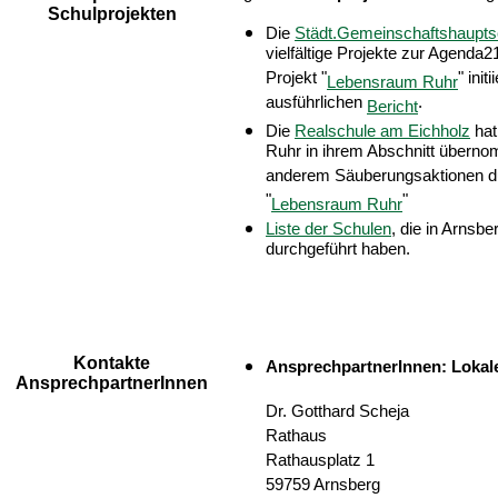
Schulprojekten
Die
Städt.Gemeinschaftshaupts
vielfältige Projekte zur Agenda
Projekt "
" init
Lebensraum Ruhr
ausführlichen
.
Bericht
Die
Realschule am Eichholz
hat
Ruhr in ihrem Abschnitt überno
anderem Säuberungsaktionen du
"
"
Lebensraum Ruhr
Liste der Schulen
, die in Arnsb
durchgeführt haben.
Kontakte
AnsprechpartnerInnen: Lokal
AnsprechpartnerInnen
Dr. Gotthard Scheja
Rathaus
Rathausplatz 1
59759 Arnsberg