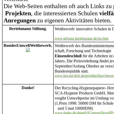
Die Web-Seiten enthalten oft auch Links zu
Projekten
, die interessierten Schulen
vielfä
Anregungen
zu eigenen Aktivitäten bieten.
Bertelsmann Stiftung
,
Wettbewerb: innovative Schulen in 
www.stiftung.bertelsmann.de/nis.htm
BundesUmweltWettbewerb
,
Wettbewerb des Bundesministeriums 
schaft, Forschung und Technologie
Einsendeschluß
für die Arbeiten ist
Jahres. Die Preisverleihung findet j
September/Anfang Oktober an versch
Bundesrepublik statt.
www.ipn.uni-kiel.de/projekte/buw/umwe
Danke!
Der Recycling-Hygienepapiere- Hers
SCA-Hygiene Products GmbH, Ma
vergibt Umweltpreise im Umfang v
(1.Preis 1998: 50000 DM für Schule
und 5 mal 10000DM)
www.danke.de/aktuell/fContentAktuellP