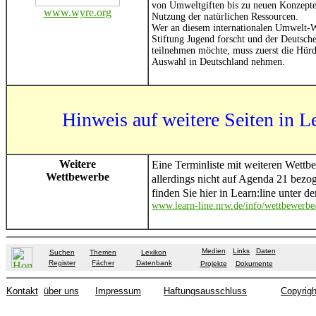
von Umweltgiften bis zu neuen Konzepten
www.wyre.org
Nutzung der natürlichen Ressourcen.
Wer an diesem internationalen Umwelt-W
Stiftung Jugend forscht und der Deutsche
teilnehmen möchte, muss zuerst die Hürd
Auswahl in Deutschland nehmen.
Hinweis auf weitere Seiten in Le
Weitere
Eine Terminliste mit weiteren Wettbe
Wettbewerbe
allerdings nicht auf Agenda 21 bez
finden Sie hier in Learn:line unter de
www.learn-line.nrw.de/info/wettbewerbe
Medien
Links
Daten
Suchen
Themen
Lexikon
Register
Fächer
Datenbank
Projekte
Dokumente
Kontakt
über uns
Impressum
Haftungsausschluss
Copyrigh