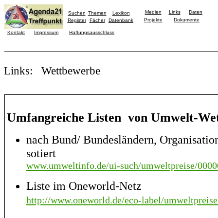
Medien
Links
Daten
Suchen
Themen
Lexikon
Projekte
Dokumente
Register
Fächer
Datenbank
Kontakt
Impressum
Haftungsausschluss
Links: Wettbewerbe
Umfangreiche Listen von Umwelt-We
nach Bund/ Bundesländern, Organisatio
sotiert
www.umweltinfo.de/ui-such/umweltpreise/000
Liste im Oneworld-Netz
http://www.oneworld.de/eco-label/umweltpreis