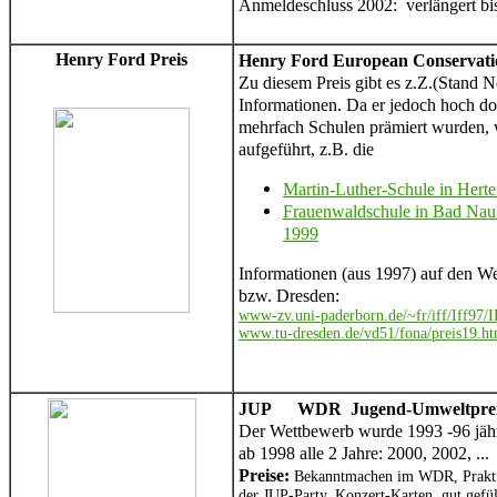
Anmeldeschluss 2002: verlängert bi
Henry Ford Preis
Henry Ford European Conservat
Zu diesem Preis gibt es z.Z.(Stand N
Informationen. Da er jedoch hoch do
mehrfach Schulen prämiert wurden, w
aufgeführt, z.B. die
Martin-Luther-Schule in Hert
Frauenwaldschule in Bad Na
1999
Informationen (aus 1997) auf den We
bzw. Dresden:
www-zv.uni-paderborn.de/~fr/iff/Iff97/
www.tu-dresden.de/vd51/fona/preis19.h
JUP WDR Jugend-Umweltprei
Der Wettbewerb wurde 1993 -96 jähr
ab 1998 alle 2 Jahre: 2000, 2002, ...
Preise:
Bekanntmachen im WDR, Prakt
der JUP-Party, Konzert-Karten, gut gefü