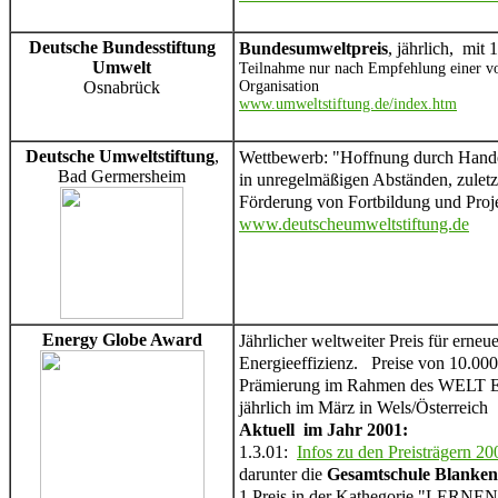
Deutsche Bundesstiftung
Bundesumweltpreis
, jährlich, mit
Umwelt
Teilnahme nur nach Empfehlung einer vo
Osnabrück
Organisation
www.umweltstiftung.de/index.htm
Deutsche Umweltstiftung
,
Wettbewerb: "Hoffnung durch Hand
Bad Germersheim
in unregelmäßigen Abständen, zuletz
Förderung von Fortbildung und Proj
www.deutscheumweltstiftung.de
Energy Globe Award
Jährlicher weltweiter Preis für erneu
Energieeffizienz. Preise von 10.0
Prämierung im Rahmen des WEL
jährlich im März in Wels/Österrei
Aktuell im Jahr 2001:
1.3.01:
Infos zu den Preisträgern 20
darunter die
Gesamtschule Blanken
1.Preis in der Kathegorie "LER