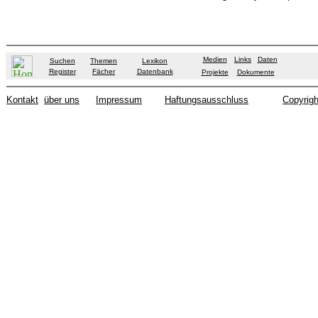
Medien
Links
Daten
Suchen
Themen
Lexikon
Register
Fächer
Datenbank
Projekte
Dokumente
Kontakt
über uns
Impressum
Haftungsausschluss
Copyrigh