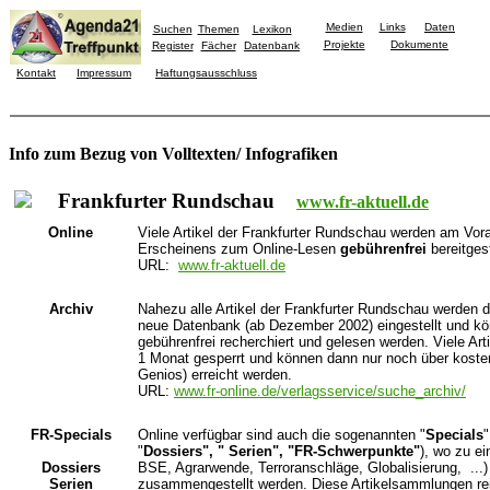
Medien
Links
Daten
Suchen
Themen
Lexikon
Projekte
Dokumente
Register
Fächer
Datenbank
Kontakt
Impressum
Haftungsausschluss
Info zum Bezug von Volltexten/ Infografiken
Frankfurter Rundschau
www.fr-aktuell.de
Online
Viele Artikel der Frankfurter Rundschau werden am Vo
Erscheinens zum Online-Lesen
gebührenfrei
bereitgest
URL:
www.fr-aktuell.de
Archiv
Nahezu alle Artikel der Frankfurter Rundschau werden d
neue Datenbank (ab Dezember 2002) eingestellt und k
gebührenfrei recherchiert und gelesen werden. Viele Ar
1 Monat gesperrt und können dann nur noch über kosten
Genios) erreicht werden.
URL:
www.fr-online.de/verlagsservice/suche_archiv/
FR-Specials
Online verfügbar sind auch die sogenannten "
Specials
"
"
Dossiers", " Serien", "FR-Schwerpunkte"
), wo zu e
Dossiers
BSE, Agrarwende, Terroranschläge, Globalisierung, ...) 
Serien
zusammengestellt werden. Diese Artikelsammlungen re