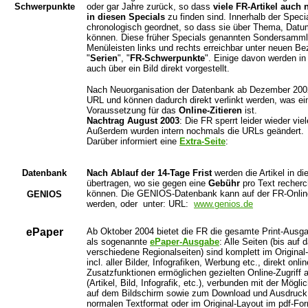
Schwerpunkte
oder gar Jahre zurück, so dass
viele FR-Artikel auch 
in diesen Specials
zu finden sind. Innerhalb der Specia
chronologisch geordnet, so dass sie über Thema, Datu
können. Diese früher Specials genannten Sondersamml
Menüleisten links und rechts erreichbar unter neuen B
"
Serien
", "
FR-Schwerpunkte
". Einige davon werden in
auch über ein Bild direkt vorgestellt.
Nach Neuorganisation der Datenbank ab Dezember 2002 b
URL und können dadurch direkt verlinkt werden, was ei
Voraussetzung für das
Online-Zitieren
ist.
Nachtrag August 2003
: Die FR sperrt leider wieder vie
Außerdem wurden intern nochmals die URLs geändert.
Darüber informiert eine
Extra-Seite
:
Datenbank
Nach Ablauf der 14-Tage Frist
werden die Artikel in 
übertragen, wo sie gegen eine
Gebühr
pro Text recher
können. Die GENIOS-Datenbank kann auf der FR-Online
GENIOS
werden, oder unter: URL:
www.genios.de
ePaper
Ab Oktober 2004 bietet die FR die gesamte Print-Ausga
als sogenannte
ePaper-Ausgabe
: Alle Seiten (bis auf
verschiedene Regionalseiten) sind komplett im Original
incl. aller Bilder, Infografiken, Werbung etc., direkt onl
Zusatzfunktionen ermöglichen gezielten Online-Zugriff 
(Artikel, Bild, Infografik, etc.), verbunden mit der Mögl
auf dem Bildschirm sowie zum Download und Ausdruck.
normalen Textformat oder im Original-Layout im pdf-Fo