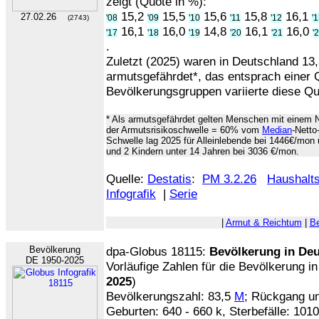
zeigt (Quote in %):
15,2
15,5
15,6
15,8
16,1
27.02.26
'08
'09
'10
'11
'12
'
(2743)
16,1
16,0
14,8
16,1
16,0
'17
'18
'19
'20
'21
'
.
Zuletzt (2025) waren in Deutschland 13
armutsgefährdet*, das entsprach einer
Bevölkerungsgruppen variierte diese Qu
* Als armutsgefährdet gelten Menschen mit einem N
der Armutsrisikoschwelle = 60% vom
Median
-Netto
Schwelle lag 2025 für Alleinlebende bei 1446€/mon
und 2 Kindern unter 14 Jahren bei 3036 €/mon.
Quelle:
Destatis
:
PM 3.2.26
Haushalt
Infografik
|
Serie
|
Armut & Reichtum
|
Be
Bevölkerung
dpa-Globus 18115:
Bevölkerung in De
DE 1950-2025
Vorläufige Zahlen für die Bevölkerung i
2025
)
Bevölkerungszahl: 83,5
M
; Rückgang u
Geburten: 640 - 660 k, Sterbefälle: 101