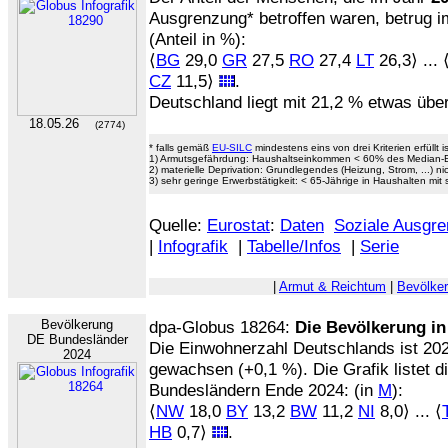
Ausgrenzung* betroffen waren, betrug 
(Anteil in %):
⟨
BG
29,0
GR
27,5
RO
27,4
LT
26,3⟩ ... 
CZ
11,5⟩
.
Deutschland liegt mit 21,2 % etwas üb
18.05.26
(2774)
* falls gemäß
EU-SILC
mindestens eins von drei Kriterien erfüllt is
1) Armutsgefährdung: Haushaltseinkommen < 60% des Median
2) materielle Deprivation: Grundlegendes (Heizung, Strom, ...) nic
3) sehr geringe Erwerbstätigkeit: < 65-Jährige in Haushalten mit 
Quelle:
Eurostat
:
Daten
Soziale Ausgr
|
Infografik
|
Tabelle/Infos
|
Serie
|
Armut & Reichtum
|
Bevölke
Bevölkerung
dpa-Globus 18264:
Die Bevölkerung i
DE Bundesländer
Die Einwohnerzahl Deutschlands ist 20
2024
gewachsen (+0,1 %). Die Grafik listet d
Bundesländern Ende 2024: (in
M
):
⟨
NW
18,0
BY
13,2
BW
11,2
NI
8,0⟩ ... ⟨
HB
0,7⟩
.