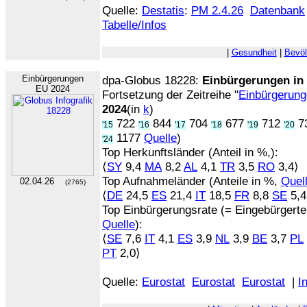
Quelle:
Destatis
:
PM 2.4.26
Datenbank
Tabelle/Infos
|
Gesundheit
|
Bevöl
Einbürgerungen
dpa-Globus 18228:
Einbürgerungen in
EU 2024
Fortsetzung der Zeitreihe "
Einbürgerung
2024
(in
k
)
722
844
704
677
712
7
'15
'16
'17
'18
'19
'20
1177
Quelle
)
'24
Top Herkunftsländer (Anteil in %,):
⟨
SY
9,4
MA
8,2
AL
4,1
TR
3,5
RO
3,4⟩
Top Aufnahmeländer (Anteile in %,
Quel
02.04.26
(2765)
⟨
DE
24,5
ES
21,4
IT
18,5
FR
8,8
SE
5,4
Top Einbürgerungsrate (= Eingebürgerte
Quelle
):
⟨
SE
7,6
IT
4,1
ES
3,9
NL
3,9
BE
3,7
PL
PT
2,0⟩
Quelle:
Eurostat
Eurostat
Eurostat
|
I