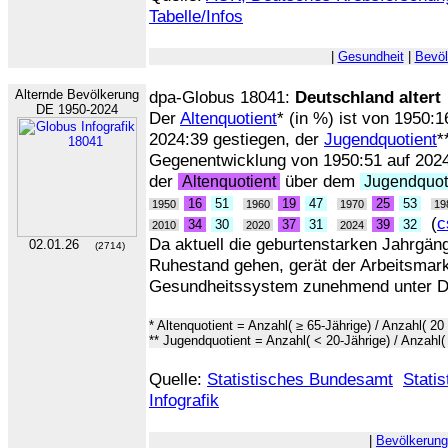
Tabelle/Infos
|
Gesundheit
|
Bevöl
Alternde Bevölkerung
dpa-Globus 18041:
Deutschland altert
DE 1950-2024
Der
Altenquotient
* (in %) ist von 1950:
2024:39 gestiegen, der
Jugendquotient
*
Gegenentwicklung von 1950:51 auf 2024:3
der
über dem
Altenquotient
Jugendquot
16
51
19
47
25
53
1950
1960
1970
19
(
c
34
30
37
31
39
32
2010
2020
2024
Da aktuell die geburtenstarken Jahrgäng
02.01.26
(2714)
Ruhestand gehen, gerät der Arbeitsmar
Gesundheitssystem zunehmend unter D
* Altenquotient = Anzahl( ≥ 65-Jährige) / Anzahl( 20
** Jugendquotient = Anzahl( < 20-Jährige) / Anzahl(
Quelle:
Statistisches Bundesamt
Stati
Infografik
|
Bevölkerung