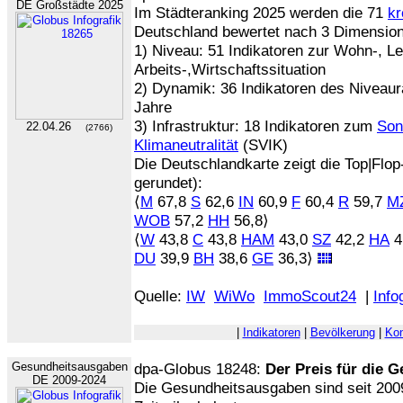
DE Großstädte 2025
Im Städteranking 2025 werden die 71
kr
Deutschland bewertet nach 3 Dimensio
1) Niveau: 51 Indikatoren zur Wohn-, L
Arbeits-,Wirtschaftssituation
2) Dynamik: 36 Indikatoren des Niveaura
Jahre
3) Infrastruktur: 18 Indikatoren zum
Son
22.04.26
(2766)
Klimaneutralität
(SVIK)
Die Deutschlandkarte zeigt die Top|Flo
gerundet):
⟨
M
67,8
S
62,6
IN
60,9
F
60,4
R
59,7
M
WOB
57,2
HH
56,8⟩
⟨
W
43,8
C
43,8
HAM
43,0
SZ
42,2
HA
4
DU
39,9
BH
38,6
GE
36,3⟩
Quelle:
IW
WiWo
ImmoScout24
|
Info
|
Indikatoren
|
Bevölkerung
|
Kon
Gesundheitsausgaben
dpa-Globus 18248:
Der Preis für die 
DE 2009-2024
Die Gesundheitsausgaben sind seit 2009