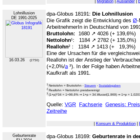
|
Migration
|
Ausländer
|
Lohnillusion
dpa-Globus 18191:
Die Lohnillusion
DE 1991-2025
Die Grafik zeigt die Entwicklung des
Ø
-
ArbeitnehmerIn in Deutschland von 1991 
Bruttolohn:
1680 ↗ 4026 (+ 139,6%)
Nettolohn
¹: 1184 ↗ 2782 (+ 135,0%)
Reallohn
² : 1184 ↗ 1413 (+ 19,3%)
Eine der Ursachen für die vergleichswe
Reallohn ist der Anstieg der Verbrauch
16.03.26
(2750)
(+2,0%/
a
³). In der Folge haben Arbeit
Kaufkraft als 1991.
1
Nettolohn = Bruttolohn -
Steuern
-
Sozialabgaben
2
Reallohn = Nettolohn preisbereinigt
3
(1+p)^34 = 1+96,6% ⇒ 1+p = 34.Wurzel(1,969) ⇒ 1+p = 1,020
Quelle:
VGR
Fachserie
Genesis: Prei
Zeitreihe
|
Konsum & Produktion
|
Geburtenrate
dpa-Globus 18169:
Geburtenrate in de