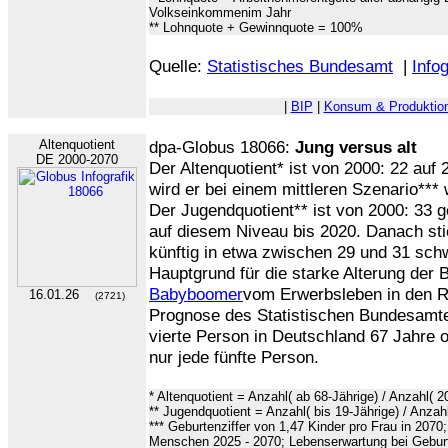
Volkseinkommenim Jahr
** Lohnquote + Gewinnquote = 100%
Quelle:
Statistisches Bundesamt
|
Infog
|
BIP
|
Konsum & Produktio
Altenquotient
dpa-Globus 18066:
Jung versus alt
DE 2000-2070
Der Altenquotient* ist von 2000: 22 auf 
wird er bei einem mittleren Szenario***
Der Jugendquotient** ist von 2000: 33 g
auf diesem Niveau bis 2020. Danach sti
künftig in etwa zwischen 29 und 31 sch
Hauptgrund für die starke Alterung der 
Babyboomer
vom Erwerbsleben in den 
16.01.26
(2721)
Prognose des Statistischen Bundesamte
vierte Person in Deutschland 67 Jahre o
nur jede fünfte Person.
* Altenquotient = Anzahl( ab 68-Jährige) / Anzahl( 2
** Jugendquotient = Anzahl( bis 19-Jährige) / Anzahl
*** Geburtenziffer von 1,47 Kinder pro Frau in 20
Menschen 2025 - 2070; Lebenserwartung bei Geburt 