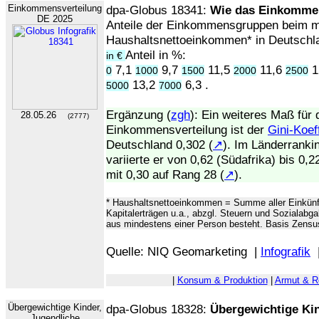
Einkommensverteilung
dpa-Globus 18341:
Wie das Einkommen 
DE 2025
Anteile der Einkommensgruppen beim m
Haushaltsnettoeinkommen* in Deutschl
Anteil in %:
in €
7,1
9,7
11,5
11,6
1
0
1000
1500
2000
2500
13,2
6,3 .
5000
7000
Ergänzung (
zgh
): Ein weiteres Maß für 
28.05.26
(2777)
Einkommensverteilung ist der
Gini-Koeff
Deutschland 0,302 (
↗
). Im Länderranki
variierte er von 0,62 (Südafrika) bis 0,
mit 0,30 auf Rang 28 (
↗
).
* Haushaltsnettoeinkommen = Summe aller Einkünfte
Kapitalerträgen u.a., abzgl. Steuern und Sozialabg
aus mindestens einer Person besteht. Basis Zensu
Quelle: NIQ Geomarketing |
Infografik
|
Konsum & Produktion
|
Armut & R
Übergewichtige Kinder,
dpa-Globus 18328:
Übergewichtige Ki
Jugendliche