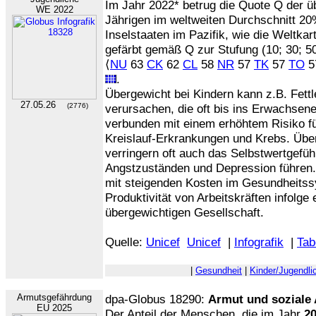
Im Jahr 2022* betrug die Quote Q der üb
WE 2022
Jährigen im weltweiten Durchschnitt 2
Inselstaaten im Pazifik, wie die Weltkar
gefärbt gemäß Q zur Stufung (10; 30; 5
⟨
NU
63
CK
62
CL
58
NR
57
TK
57
TO
5
.
Übergewicht bei Kindern kann z.B. Fettl
27.05.26
(2776)
verursachen, die oft bis ins Erwachsene
verbunden mit einem erhöhtem Risiko fü
Kreislauf-Erkrankungen und Krebs. Über
verringern oft auch das Selbstwertgefü
Angstzuständen und Depression führen
mit steigenden Kosten im Gesundheits
Produktivität von Arbeitskräften infolg
übergewichtigen Gesellschaft.
Quelle:
Unicef
Unicef
|
Infografik
|
Tab
|
Gesundheit
|
Kinder/Jugendli
Armutsgefährdung
dpa-Globus 18290:
Armut und soziale
EU 2025
Der Anteil der Menschen, die im Jahr
2