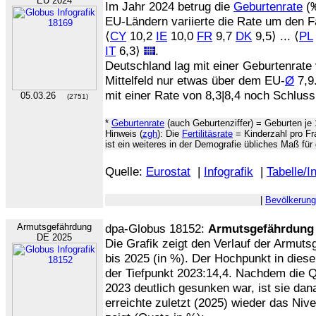
EU 2024
Im Jahr 2024 betrug die
Geburtenrate
(‰
EU-Ländern variierte die Rate um den F
⟨
CY
10,2
IE
10,0
FR
9,7
DK
9,5⟩ ... ⟨
PL
IT
6,3⟩
.
Deutschland lag mit einer Geburtenrate
Mittelfeld nur etwas über dem EU-
Ø
7,9
mit einer Rate von 8,3|8,4 noch Schlussl
05.03.26
(2751)
*
Geburtenrate
(auch Geburtenziffer) = Geburten j
Hinweis (
zgh
): Die
Fertilitäsrate
= Kinderzahl pro Fr
ist ein weiteres in der Demografie übliches Maß für
Quelle:
Eurostat
|
Infografik
|
Tabelle/I
|
Bevölkerung
Armutsgefährdung
dpa-Globus 18152:
Armutsgefährdung 
DE 2025
Die Grafik zeigt den Verlauf der Armut
bis 2025 (in %). Der Hochpunkt in dies
der Tiefpunkt 2023:14,4. Nachdem die Q
2023 deutlich gesunken war, ist sie da
erreichte zuletzt (2025) wieder das Nive