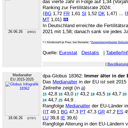
das vierte Jahr in Folge auf 1,34 (Vorjah
Ranking zur Fertilitätsrate 2024:
⟨
BG
1,72
FR
1,61
SI
1,52
DK
1,47⟩ ... ⟨
MT
1,01⟩
In Deutschland erreichte die Fertilitätsr
2021 mit 1,58; danach sank sie jedes Jah
26.06.26
(2802)
* = Kinderzahl je Frau, bei Destatis: "
Zusammengefasste Geburte
Quelle:
Eurostat
Destatis
|
Tabelle/In
|
Bevölkerung
Medianalter
dpa-Globus 18362:
Immer älter in der
EU 2015-2025
Das
Medianalter
in der EU ist seit 2015
Zeitreihe zeigt (in
a
)
42,8
43,0
43,2
43,5
43,7
15
16
17
18
19
20
44,7
44,9 .
24
25
Rangfolge
Medianalter
der EU-Länder im
⟨
IT
49,1
BG
47,3
PT
47,3
GR
47,2
ES
45
LU
39,8
IE
39,6⟩
18.06.26
(2797)
Rangfolge Alterung in den EU-Ländern v