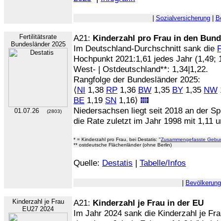
|
Sozialversicherung
|
B
Fertilitätsrate
A21:
Kinderzahl pro Frau in den Bun
Bundesländer 2025
Im Deutschland-Durchschnitt sank die
F
Hochpunkt 2021:1,61 jedes Jahr (1,49; 1
West- | Ostdeutschland**: 1,34|1,22.
Rangfolge der Bundesländer 2025:
⟨
NI
1,38
RP
1,36
BW
1,35
BY
1,35
NW
1
BE
1,19
SN
1,16⟩
Niedersachsen liegt seit 2018 an der Sp
01.07.26
(2803)
die Rate zuletzt im Jahr 1998 mit 1,11 
* = Kinderzahl pro Frau, bei Destatis: "
Zusammengefasste Geburt
** ostdeutsche Flächenländer (ohne Berlin)
Quelle:
Destatis
|
Tabelle/Infos
|
Bevölkerung
Kinderzahl je Frau
A21:
Kinderzahl je Frau in der EU
EU27 2024
Im Jahr 2024 sank die Kinderzahl je Fra