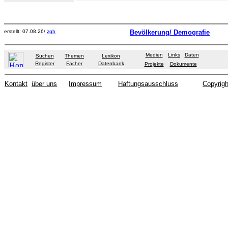
erstellt: 07.08.26/
zgh
Bevölkerung/ Demografie
Medien
Links
Daten
Suchen
Themen
Lexikon
Register
Fächer
Datenbank
Projekte
Dokumente
Kontakt
über uns
Impressum
Haftungsausschluss
Copyrigh