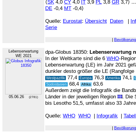
⟨
SK
4,0
CY
4,0
IT
3,9
PL
3,8
GR
3,7⟩ ...
DE
-0,4
MT
-0,4⟩
Quelle:
Eurostat
:
Übersicht
Daten
|
In
Serie
|
Bevölkerung
Lebenserwartung
dpa-Globus 18350:
Lebenserwartung n
WE 2021
In der Weltkarte sind die 6
WHO
-Regio
Lebenserwartung (LE) im Jahr 2021 gefär
dunkler desto größer die LE (Rangfolge
77,4
76,3
74,1
Westpazifik
Europa
Amerika
Ö
68,4
63,6
Südostasien
Afrika
Außerdem zeigt die Infografik die Band
Länder in der jeweiligen Region
. Die
05.06.26
(2781)
bis Lesotho 51,5, umfasst also 33 Jahre
Quelle:
WHO
WHO
|
Infografik
|
Tabel
|
Bevölkerung