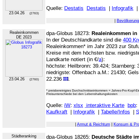
Quelle:
Destatis
Destatis
|
Infografik
23.04.26
(2763)
|
Bevölkerung
Realeinkommen
dpa-Globus 18273:
Realeinkommen in 
DE 2023
In der Deutschlandkarte sind die
400 Kr
Realeinkommen* im Jahr 2023 zur Stufu
Kreise mit dem höchsten bzw. niedrigs
Landkarte notiert (in €/
a
):
höchste: Heilbronn: 39.424; Starnberg:
niedrigste: Offenbach a.M.: 21430; Gels
22.236
.
23.04.26
(2760)
* preisbereinigtes Durchschnittseinkommen = Jahres-Pro-Kopf-E
Preisunterschiede bei den Lebenshaltungskosten
Quelle:
iW
:
xlsx
interaktive Karte
bpb
:
Kaufkraft
|
Infografik
|
Tabelle/Infos
|
S
|
Armut & Reichtum
|
Konsum & Pro
Städteranking
dpa-Globus 18265:
Deutsche Städte im