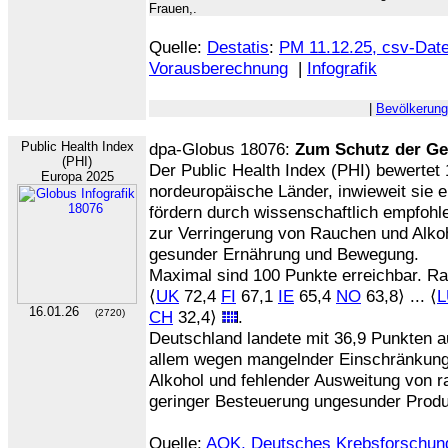
Frauen,.
Quelle:
Destatis
:
PM 11.12.25, csv-Dat
Vorausberechnung
|
Infografik
|
Bevölkerung
Public Health Index
dpa-Globus 18076:
Zum Schutz der Ge
(PHI)
Der Public Health Index (PHI) bewertet 
Europa 2025
nordeuropäische Länder, inwieweit sie
fördern durch wissenschaftlich empfo
zur Verringerung von Rauchen und Alk
gesunder Ernährung und Bewegung.
Maximal sind 100 Punkte erreichbar. Ra
⟨
UK
72,4
FI
67,1
IE
65,4
NO
63,8⟩ ... ⟨
L
16.01.26
(2720)
CH
32,4⟩
.
Deutschland landete mit 36,9 Punkten au
allem wegen mangelnder Einschränkung
Alkohol und fehlender Ausweitung von r
geringer Besteuerung ungesunder Produ
Quelle:
AOK, Deutsches Krebsforschun