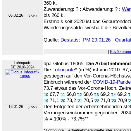
360 k.
Zuwanderung: ? ; Abwanderung: ? ;
Wan
bis 260 k.
06.02.26
(2734)
Erstmals seit 2020 ist das Geburtendezi
Wanderungssaldo, weshalb die Bevölker
Quelle:
Destatis
:
PM 29.01.26
Quarta
|
Bevölkerung
Lohnquote
dpa-Globus 18065:
Die Arbeitnehmende
DE 2010-2024
Die
Lohnquote
* (in %) ist von 2010: 67
gestiegen auf den Vor-Corona-Höchstwe
Einbruch während der
COVID-19-Pande
73,7 etwas das Vor-Corona-Hoch. Zeitre
67,7
66,8
68,6
69,2
69,2
'10
'11
'12
'13
'14
'
71,1
73,2
70,5
71,0
70,9
'19
'20
'21
'22
'23
'
Den Entgelten der Arbeitnehmenden st
16.01.26
(2722)
Vermögenseinkommen gegenüber: 2024 
% = 100% - 73,7%**
* Lohnquote = Arbeitnehmerentgelte aller abhängig 