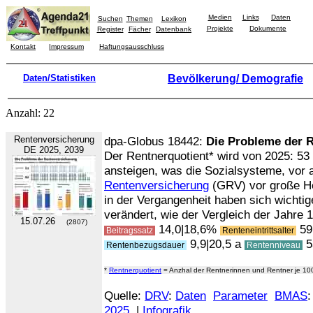
Medien
Links
Daten
Suchen
Themen
Lexikon
Projekte
Dokumente
Register
Fächer
Datenbank
Kontakt
Impressum
Haftungsausschluss
Daten/Statistiken
Bevölkerung/ Demografie
Anzahl: 22
Rentenversicherung
dpa-Globus 18442:
Die Probleme der 
DE 2025, 2039
Der Rentnerquotient* wird von 2025: 53 
ansteigen, was die Sozialsysteme, vor 
Rentenversicherung
(GRV) vor große He
in der Vergangenheit haben sich wicht
verändert, wie der Vergleich der Jahre 1
15.07.26
(2807)
14,0|18,6%
59
Beitragssatz
Renteneintrittsalter
9,9|20,5 a
5
Rentenbezugsdauer
Rentenniveau
*
Rentnerquotient
= Anzhal der Rentnerinnen und Rentner je 10
Quelle:
DRV
:
Daten
Parameter
BMAS
2025
|
Infografik