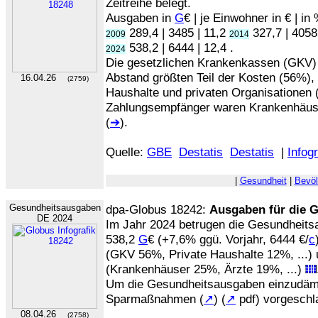
Zeitreihe belegt.
Ausgaben in
G
€ | je Einwohner in € | i
289,4 | 3485 | 11,2
327,7 | 4058
2009
2014
538,2 | 6444 | 12,4 .
2024
Die gesetzlichen Krankenkassen (GKV)
Abstand größten Teil der Kosten (56%), 
16.04.26
(2759)
Haushalte und privaten Organisationen 
Zahlungsempfänger waren Krankenhäus
(
➔
).
Quelle:
GBE
Destatis
Destatis
|
Infogr
|
Gesundheit
|
Bevöl
Gesundheitsausgaben
dpa-Globus 18242:
Ausgaben für die 
DE 2024
Im Jahr 2024 betrugen die Gesundheits
538,2
G
€ (+7,6% ggü. Vorjahr, 6444 €/
c
(GKV 56%, Private Haushalte 12%, ...)
(Krankenhäuser 25%, Ärzte 19%, ...)
Um die Gesundheitsausgaben einzudäm
Sparmaßnahmen (
↗
) (
↗
pdf) vorgeschl
08.04.26
(2758)