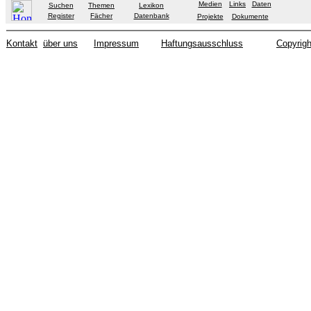
Medien
Links
Daten
Suchen
Themen
Lexikon
Register
Fächer
Datenbank
Projekte
Dokumente
Kontakt
über uns
Impressum
Haftungsausschluss
Copyrigh