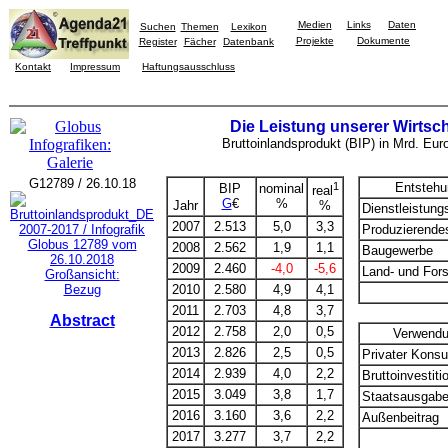
Medien
Links
Daten
Suchen
Themen
Lexikon
Projekte
Dokumente
Register
Fächer
Datenbank
Kontakt
Impressum
Haftungsausschluss
Die Leistung unserer Wirtsch
Bruttoinlandsprodukt (BIP) in Mrd. Euro
G12789 / 26.10.18
1
Entstehu
BIP
nominal
real
G
€
%
Jahr
%
Dienstleistung
2007
2.513
5,0
3,3
Produzierende
2008
2.562
1,9
1,1
Baugewerbe
2009
2.460
-4,0
-5,6
Land- und Fors
Großansicht:
Bezug
2010
2.580
4,9
4,1
2011
2.703
4,8
3,7
Abstract
2012
2.758
2,0
0,5
Verwend
2013
2.826
2,5
0,5
Privater Kons
2014
2.939
4,0
2,2
Bruttoinvestiti
2015
3.049
3,8
1,7
Staatsausgab
2016
3.160
3,6
2,2
Außenbeitrag
2017
3.277
3,7
2,2