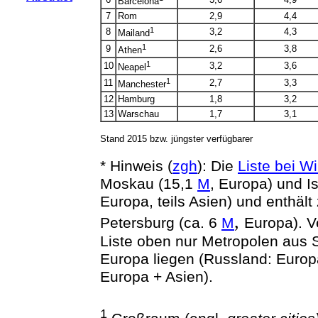
Barcelona
7
Rom
2,9
4,4
1
8
3,2
4,3
Mailand
1
9
2,6
3,8
Athen
1
10
3,2
3,6
Neapel
1
11
2,7
3,3
Manchester
12
Hamburg
1,8
3,2
13
Warschau
1,7
3,1
Stand 2015 bzw. jüngster verfügbarer
* Hinweis (
zgh
): Die
Liste bei W
Moskau (15,1
M
, Europa) und I
Europa, teils Asien) und enthält 
,
Petersburg (ca. 6
M
Europa). V
Liste oben nur Metropolen aus S
Europa liegen (Russland: Europa
Europa + Asien).
1