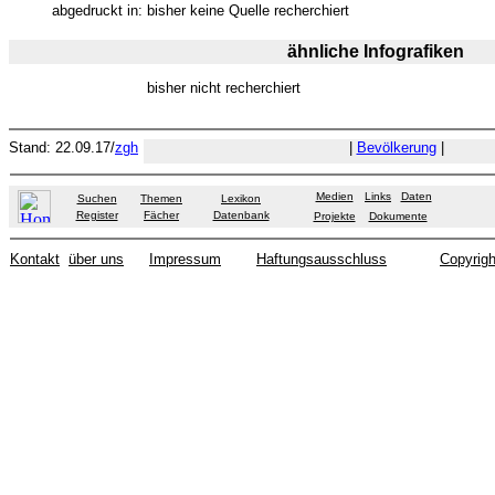
abgedruckt in:
bisher keine Quelle recherchiert
ähnliche Infografiken
bisher nicht recherchiert
Stand: 22.09.17/
zgh
|
Bevölkerung
|
Medien
Links
Daten
Suchen
Themen
Lexikon
Register
Fächer
Datenbank
Projekte
Dokumente
Kontakt
über uns
Impressum
Haftungsausschluss
Copyrigh