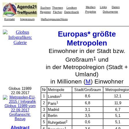
Medien
Links
Daten
Suchen
Themen
Lexikon
Projekte
Dokumente
Register
Fächer
Datenbank
Kontakt
Impressum
Haftungsausschluss
Europas* größte
Metropolen
Einwohner in der Stadt bzw.
1
Großraum
und
in der Metropolregion (Stadt +
Umland)
in Millionen (
M
) Einwohner
Globus 11989
Nr
Metropole
Stadt/Großraum
Metropolregio
22.09.2017
1
1
8,6
12,1
London
1
2
6,8
11,9
Paris
3
Madrid
3,1
6,7
Großansicht:
4
Berlin
3,5
5,1
Bezug
2
5
0,6
5,1
Ruhrgebiet
Abstract
1
6
3,6
4,9